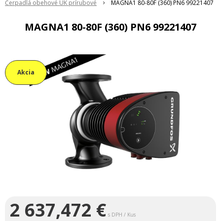
Čerpadlá obehové ÚK prírubové
MAGNA1 80-80F (360) PN6 99221407
MAGNA1 80-80F (360) PN6 99221407
Akcia
2 637,472
€
s DPH / Kus