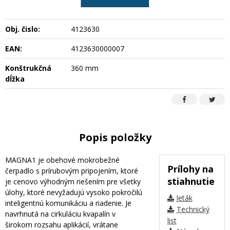
Obj. čislo:
4123630
EAN:
4123630000007
Konštrukčná
360 mm
dĺžka
Popis položky
MAGNA1 je obehové mokrobežné
Prílohy na
čerpadlo s prírubovým pripojením, ktoré
stiahnutie
je cenovo výhodným riešením pre všetky
úlohy, ktoré nevyžadujú vysoko pokročilú
leták
inteligentnú komunikáciu a riadenie. Je
Technický
navrhnutá na cirkuláciu kvapalín v
list
širokom rozsahu aplikácií, vrátane