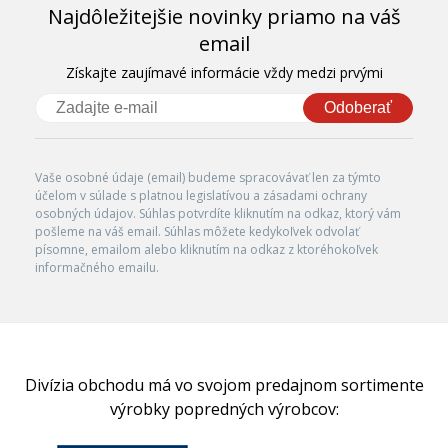
Najdôležitejšie novinky priamo na váš
email
Získajte zaujímavé informácie vždy medzi prvými
Odoberať
Vaše osobné údaje (email) budeme spracovávať len za týmto
účelom v súlade s platnou legislatívou a zásadami ochrany
osobných údajov. Súhlas potvrdíte kliknutím na odkaz, ktorý vám
pošleme na váš email. Súhlas môžete kedykoľvek odvolať
písomne, emailom alebo kliknutím na odkaz z ktoréhokoľvek
informačného emailu.
Divízia obchodu má vo svojom predajnom sortimente
výrobky popredných výrobcov: