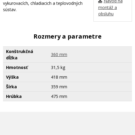
Návod na
vykurovacích, chladiacich a teplovodných
montáž a
sústav.
obsluhu
Rozmery a parametre
Konštrukčná
360 mm
dĺžka
Hmotnosť
31,5 kg
Výška
418 mm
Šírka
359 mm
Hrúbka
475 mm