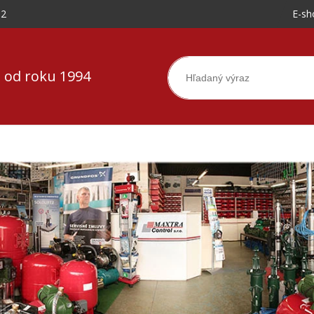
-2
E-sh
 od roku 1994