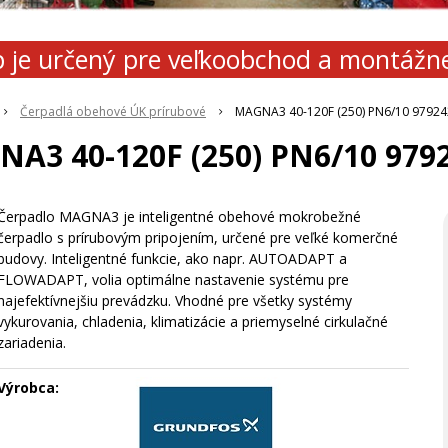
 je určený pre veľkoobchod a montážn
Čerpadlá obehové ÚK prírubové
MAGNA3 40-120F (250) PN6/10 9792
A3 40-120F (250) PN6/10 979
Čerpadlo MAGNA3 je inteligentné obehové mokrobežné
čerpadlo s prírubovým pripojením, určené pre veľké komerčné
budovy. Inteligentné funkcie, ako napr. AUTOADAPT a
FLOWADAPT, volia optimálne nastavenie systému pre
najefektívnejšiu prevádzku. Vhodné pre všetky systémy
vykurovania, chladenia, klimatizácie a priemyselné cirkulačné
zariadenia.
Výrobca: