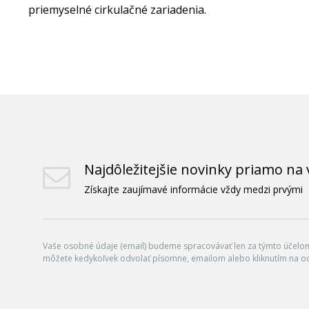
priemyselné cirkulačné zariadenia.
Najdôležitejšie novinky priamo na 
Získajte zaujímavé informácie vždy medzi prvými
Vaše osobné údaje (email) budeme spracovávať len za týmto účelom 
môžete kedykoľvek odvolať písomne, emailom alebo kliknutím na o