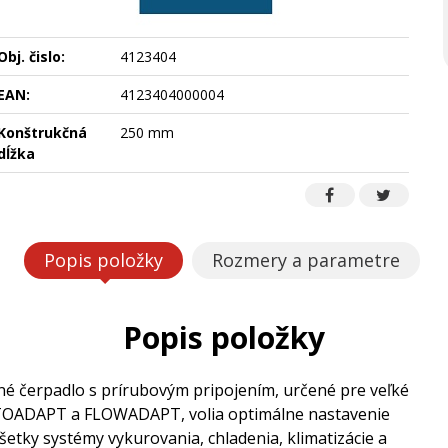
Obj. čislo:
4123404
EAN:
4123404000004
Konštrukčná
250 mm
dĺžka
Popis položky
Rozmery a parametre
Popis položky
 čerpadlo s prírubovým pripojením, určené pre veľké
UTOADAPT a FLOWADAPT, volia optimálne nastavenie
etky systémy vykurovania, chladenia, klimatizácie a