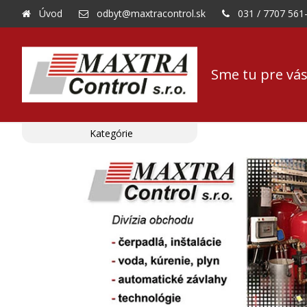
Úvod
odbyt@maxtracontrol.sk
031 / 7707 561
Sme tu pre vás
Kategórie