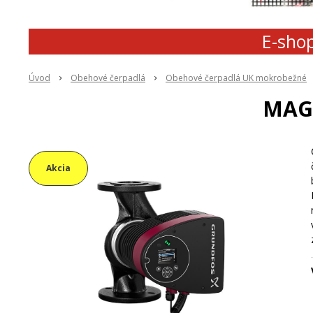
E-shop
Úvod
Obehové čerpadlá
Obehové čerpadlá UK mokrobežné
MAGN
Akcia