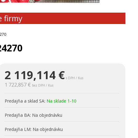
e firmy
4270
24270
2 119,114
€
s DPH / Kus
1 722,857 €
bez DPH / Kus
Predajňa a sklad SA:
Na sklade 1-10
Predajňa BA:
Na objednávku
Predajňa LM:
Na objednávku