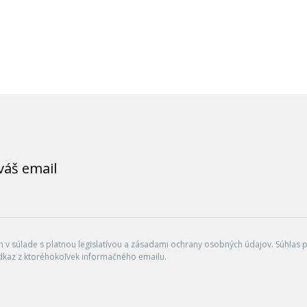
váš email
v súlade s platnou legislatívou a zásadami ochrany osobných údajov. Súhlas po
dkaz z ktoréhokoľvek informačného emailu.