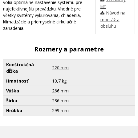
volia optimálne nastavenie systému pre
list
najefektívnejšiu prevádzku. Vhodné pre
Návod na
všetky systémy vykurovania, chladenia,
montáž a
klimatizácie a priemyselné cirkulačné
obsluhu
zariadenia.
Rozmery a parametre
Konštrukčná
220 mm
dĺžka
Hmotnosť
10,7 kg
Výška
266 mm
Šírka
236 mm
Hrúbka
299 mm