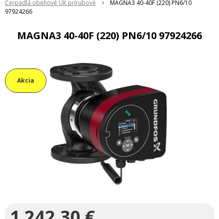
Čerpadlá obehové ÚK prírubové
MAGNA3 40-40F (220) PN6/10
97924266
MAGNA3 40-40F (220) PN6/10 97924266
Akcia
1 242,30
€