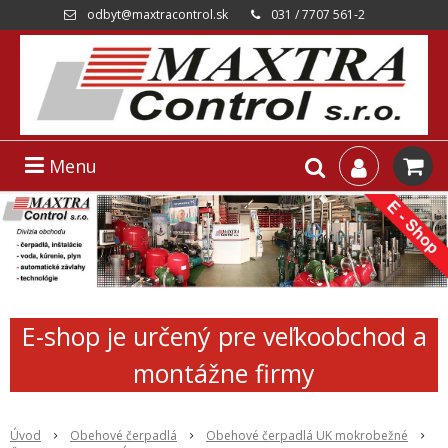
odbyt@maxtracontrol.sk
031 / 7707 561-2
Menu
E-shop je určený pre veľkoobchod a
montážne firmy
Úvod
Obehové čerpadlá
Obehové čerpadlá UK mokrobežné