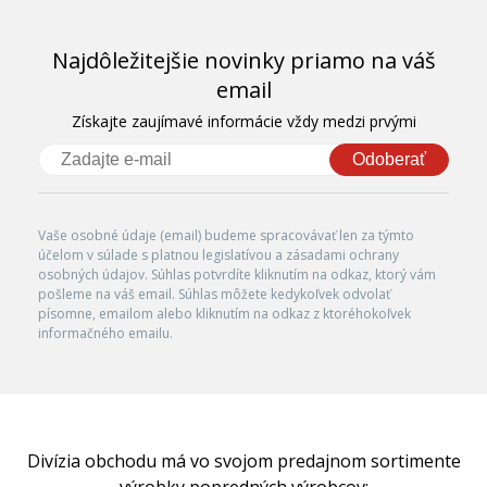
Najdôležitejšie novinky priamo na váš
email
Získajte zaujímavé informácie vždy medzi prvými
Odoberať
Vaše osobné údaje (email) budeme spracovávať len za týmto
účelom v súlade s platnou legislatívou a zásadami ochrany
osobných údajov. Súhlas potvrdíte kliknutím na odkaz, ktorý vám
pošleme na váš email. Súhlas môžete kedykoľvek odvolať
písomne, emailom alebo kliknutím na odkaz z ktoréhokoľvek
informačného emailu.
Divízia obchodu má vo svojom predajnom sortimente
výrobky popredných výrobcov: