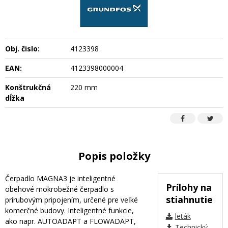
Obj. čislo:
4123398
EAN:
4123398000004
Konštrukčná
220 mm
dĺžka
Popis položky
Čerpadlo MAGNA3 je inteligentné
Prílohy na
obehové mokrobežné čerpadlo s
stiahnutie
prírubovým pripojením, určené pre veľké
komerčné budovy. Inteligentné funkcie,
leták
ako napr. AUTOADAPT a FLOWADAPT,
Technický