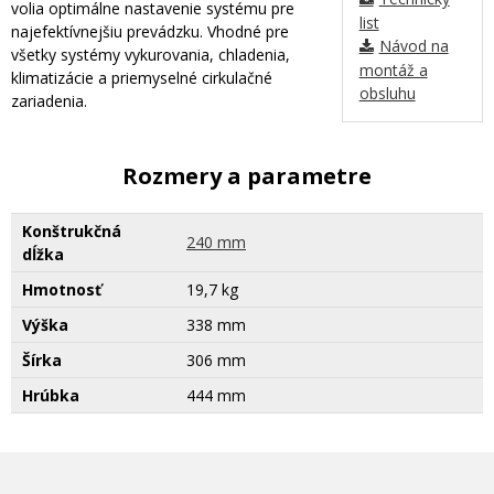
volia optimálne nastavenie systému pre
list
najefektívnejšiu prevádzku. Vhodné pre
Návod na
všetky systémy vykurovania, chladenia,
montáž a
klimatizácie a priemyselné cirkulačné
obsluhu
zariadenia.
Rozmery a parametre
Konštrukčná
240 mm
dĺžka
Hmotnosť
19,7 kg
Výška
338 mm
Šírka
306 mm
Hrúbka
444 mm