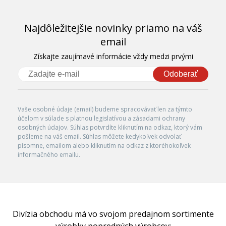
Najdôležitejšie novinky priamo na váš
email
Získajte zaujímavé informácie vždy medzi prvými
Odoberať
Vaše osobné údaje (email) budeme spracovávať len za týmto
účelom v súlade s platnou legislatívou a zásadami ochrany
osobných údajov. Súhlas potvrdíte kliknutím na odkaz, ktorý vám
pošleme na váš email. Súhlas môžete kedykoľvek odvolať
písomne, emailom alebo kliknutím na odkaz z ktoréhokoľvek
informačného emailu.
Divízia obchodu má vo svojom predajnom sortimente
výrobky popredných výrobcov: