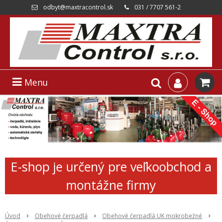
odbyt@maxtracontrol.sk
031 / 7707 561-2
Menu
E-shop je určený pre veľkoobchod a
montážne firmy
Úvod
Obehové čerpadlá
Obehové čerpadlá UK mokrobežné