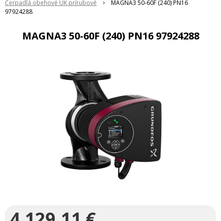
Čerpadlá obehové ÚK prírubové
MAGNA3 50-60F (240) PN16
97924288
MAGNA3 50-60F (240) PN16 97924288
4 129,11
€