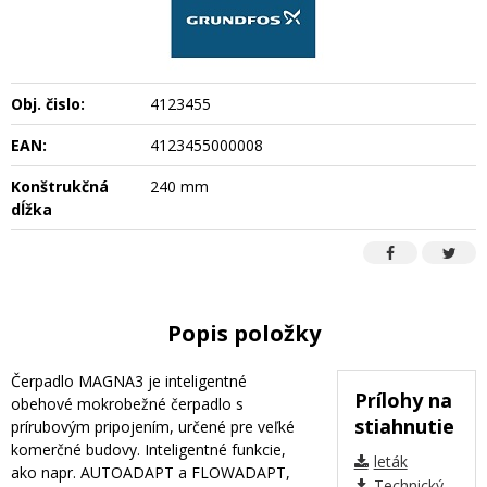
Obj. čislo:
4123455
EAN:
4123455000008
Konštrukčná
240 mm
dĺžka
Popis položky
Čerpadlo MAGNA3 je inteligentné
Prílohy na
obehové mokrobežné čerpadlo s
stiahnutie
prírubovým pripojením, určené pre veľké
komerčné budovy. Inteligentné funkcie,
leták
ako napr. AUTOADAPT a FLOWADAPT,
Technický