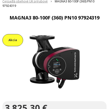
Čerpadlá obehové ÚK prírubové
MAGNA3 80-100F (360) PN10
97924319
MAGNA3 80-100F (360) PN10 97924319
Akcia
3 825,30
€