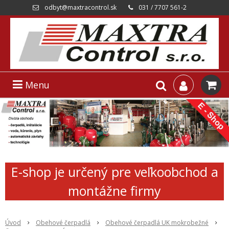
odbyt@maxtracontrol.sk
031 / 7707 561-2
Menu
E-shop je určený pre veľkoobchod a
montážne firmy
Úvod
Obehové čerpadlá
Obehové čerpadlá UK mokrobežné