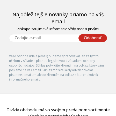
Najdôležitejšie novinky priamo na váš
email
Získajte zaujímavé informácie vždy medzi prvými
Odoberať
Vaše osobné údaje (email) budeme spracovávať len za týmto
účelom v súlade s platnou legislatívou a zásadami ochrany
osobných údajov. Súhlas potvrdíte kliknutím na odkaz, ktorý vám
pošleme na váš email. Súhlas môžete kedykoľvek odvolať
písomne, emailom alebo kliknutím na odkaz z ktoréhokoľvek
informačného emailu.
Divízia obchodu má vo svojom predajnom sortimente
výrobky popredných výrobcov: