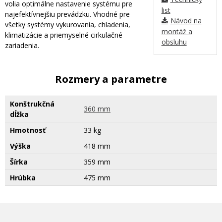
volia optimálne nastavenie systému pre
list
najefektívnejšiu prevádzku. Vhodné pre
Návod na
všetky systémy vykurovania, chladenia,
montáž a
klimatizácie a priemyselné cirkulačné
obsluhu
zariadenia.
Rozmery a parametre
Konštrukčná
360 mm
dĺžka
Hmotnosť
33 kg
Výška
418 mm
Šírka
359 mm
Hrúbka
475 mm