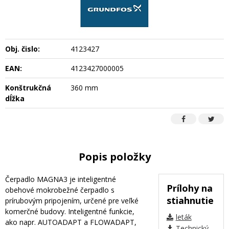
Obj. čislo:
4123427
EAN:
4123427000005
Konštrukčná
360 mm
dĺžka
Popis položky
Čerpadlo MAGNA3 je inteligentné
Prílohy na
obehové mokrobežné čerpadlo s
stiahnutie
prírubovým pripojením, určené pre veľké
komerčné budovy. Inteligentné funkcie,
leták
ako napr. AUTOADAPT a FLOWADAPT,
Technický