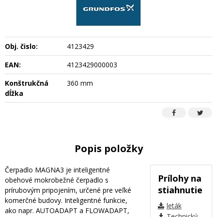
Obj. čislo:
4123429
EAN:
4123429000003
Konštrukčná
360 mm
dĺžka
Popis položky
Čerpadlo MAGNA3 je inteligentné
Prílohy na
obehové mokrobežné čerpadlo s
stiahnutie
prírubovým pripojením, určené pre veľké
komerčné budovy. Inteligentné funkcie,
leták
ako napr. AUTOADAPT a FLOWADAPT,
Technický