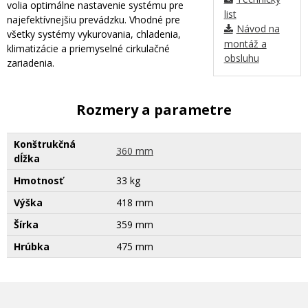
volia optimálne nastavenie systému pre
list
najefektívnejšiu prevádzku. Vhodné pre
Návod na
všetky systémy vykurovania, chladenia,
montáž a
klimatizácie a priemyselné cirkulačné
obsluhu
zariadenia.
Rozmery a parametre
Konštrukčná
360 mm
dĺžka
Hmotnosť
33 kg
Výška
418 mm
Šírka
359 mm
Hrúbka
475 mm