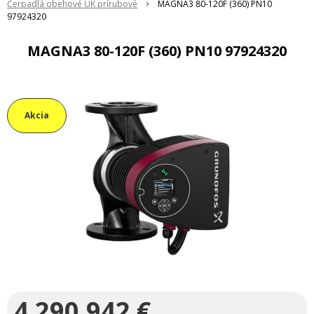
Čerpadlá obehové ÚK prírubové
MAGNA3 80-120F (360) PN10
97924320
MAGNA3 80-120F (360) PN10 97924320
Akcia
4 290,942
€