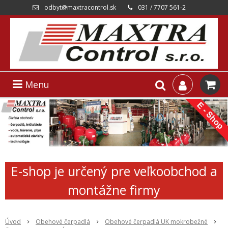
odbyt@maxtracontrol.sk
031 / 7707 561-2
Menu
E-shop je určený pre veľkoobchod a
montážne firmy
Úvod
Obehové čerpadlá
Obehové čerpadlá UK mokrobežné