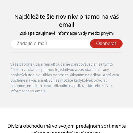
Najdôležitejšie novinky priamo na váš
email
Získajte zaujímavé informácie vždy medzi prvými
Odoberať
Vaše osobné údaje (email) budeme spracovávať len za týmto
účelom v súlade s platnou legislatívou a zásadami ochrany
osobných údajov. Súhlas potvrdíte kliknutím na odkaz, ktorý vám
pošleme na váš email. Súhlas môžete kedykoľvek odvolať
písomne, emailom alebo kliknutím na odkaz z ktoréhokoľvek
informačného emailu.
Divízia obchodu má vo svojom predajnom sortimente
výrobky popredných výrobcov: