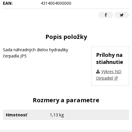
EAN:
4314004000000
Popis položky
Sada náhradných dielov hydrauliky
Prílohy na
čerpadla JP5
stiahnutie
Výkres ND
čerpadiel JP
Rozmery a parametre
Hmotnosť
1,13 kg