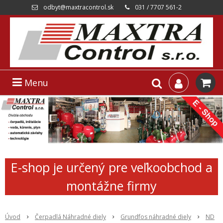
odbyt@maxtracontrol.sk
031 / 7707 561-2
Menu
E-shop je určený pre veľkoobchod a
montážne firmy
Úvod
Čerpadlá Náhradné diely
Grundfos náhradné diely
ND