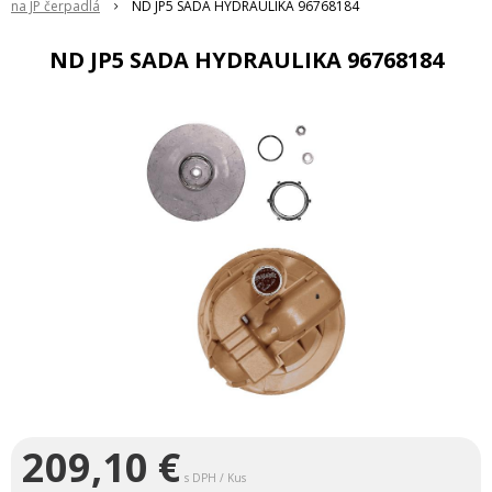
na JP čerpadlá
ND JP5 SADA HYDRAULIKA 96768184
ND JP5 SADA HYDRAULIKA 96768184
209,10
€
s DPH / Kus