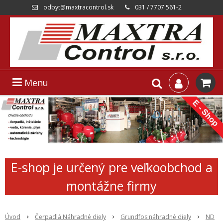
odbyt@maxtracontrol.sk
031 / 7707 561-2
Menu
E-shop je určený pre veľkoobchod a
montážne firmy
Úvod
Čerpadlá Náhradné diely
Grundfos náhradné diely
ND