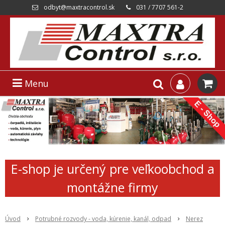
odbyt@maxtracontrol.sk
031 / 7707 561-2
Menu
E-shop je určený pre veľkoobchod a
montážne firmy
Úvod
Potrubné rozvody - voda, kúrenie, kanál, odpad
Nerez