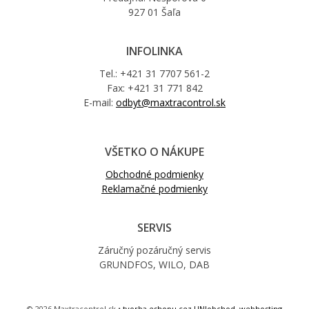
927 01 Šaľa
INFOLINKA
Tel.: +421 31 7707 561-2
Fax: +421 31 771 842
E-mail:
odbyt@maxtracontrol.sk
VŠETKO O NÁKUPE
Obchodné podmienky
Reklamačné podmienky
SERVIS
Záručný pozáručný servis
GRUNDFOS, WILO, DAB
© 2026 Maxtracontrol.sk •
tvorba eshopu cez UNIobchod
,
webhosting