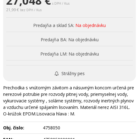
27,048
€
s DPH / Kus
21,99 €
bez DPH / Kus
Predajňa a sklad SA:
Na objednávku
Predajňa BA:
Na objednávku
Predajňa LM:
Na objednávku
Strážny pes
Prechodka s vnútorným závitom a násuvným koncom určená pre
nerezové potrubie pre rozvody pitnej vody, priemyselnej vody,
vykurovacie systémy , solárne systémy, rozvody inertných plynov
a vzduchu určené spájaním lisovaním. Materiál nerez AISI 316L.
O-krúžok EPDM.Lisovacia hlava : M.
Obj. čislo:
4758050