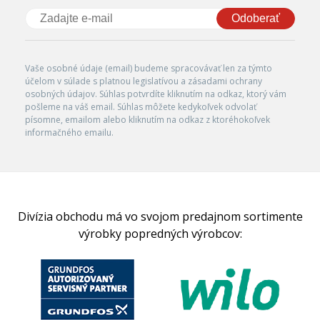
Odoberať
Vaše osobné údaje (email) budeme spracovávať len za týmto
účelom v súlade s platnou legislatívou a zásadami ochrany
osobných údajov. Súhlas potvrdíte kliknutím na odkaz, ktorý vám
pošleme na váš email. Súhlas môžete kedykoľvek odvolať
písomne, emailom alebo kliknutím na odkaz z ktoréhokoľvek
informačného emailu.
Divízia obchodu má vo svojom predajnom sortimente
výrobky popredných výrobcov: