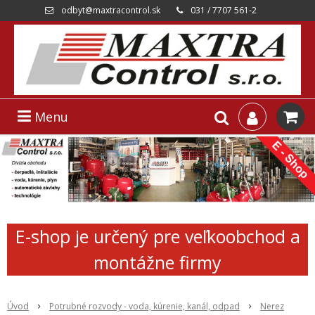
odbyt@maxtracontrol.sk
031 / 7707 561-2
Menu
E-shop je určený pre veľkoobchod a
montážne firmy
Úvod
Potrubné rozvody - voda, kúrenie, kanál, odpad
Nerez