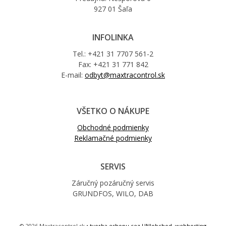
927 01 Šaľa
INFOLINKA
Tel.: +421 31 7707 561-2
Fax: +421 31 771 842
E-mail:
odbyt@maxtracontrol.sk
VŠETKO O NÁKUPE
Obchodné podmienky
Reklamačné podmienky
SERVIS
Záručný pozáručný servis
GRUNDFOS, WILO, DAB
© 2026 Maxtracontrol.sk •
tvorba eshopu cez UNIobchod
,
webhosting