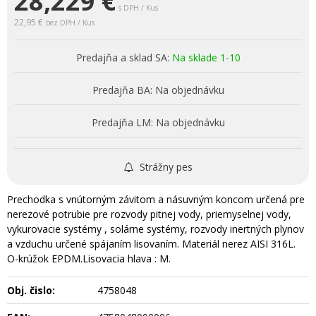
28,229
€
s DPH / Kus
22,95 €
bez DPH / Kus
Predajňa a sklad SA:
Na sklade 1-10
Predajňa BA:
Na objednávku
Predajňa LM:
Na objednávku
Strážny pes
Prechodka s vnútorným závitom a násuvným koncom určená pre
nerezové potrubie pre rozvody pitnej vody, priemyselnej vody,
vykurovacie systémy , solárne systémy, rozvody inertných plynov
a vzduchu určené spájaním lisovaním. Materiál nerez AISI 316L.
O-krúžok EPDM.Lisovacia hlava : M.
Obj. čislo:
4758048