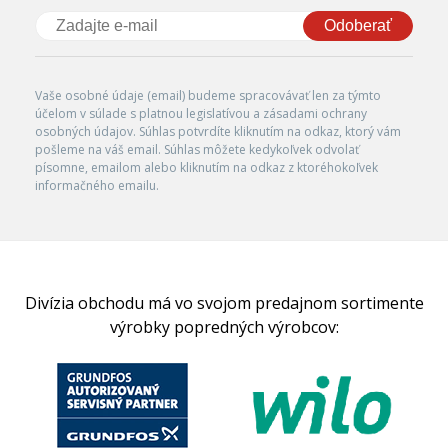
Odoberať
Vaše osobné údaje (email) budeme spracovávať len za týmto
účelom v súlade s platnou legislatívou a zásadami ochrany
osobných údajov. Súhlas potvrdíte kliknutím na odkaz, ktorý vám
pošleme na váš email. Súhlas môžete kedykoľvek odvolať
písomne, emailom alebo kliknutím na odkaz z ktoréhokoľvek
informačného emailu.
Divízia obchodu má vo svojom predajnom sortimente
výrobky popredných výrobcov: