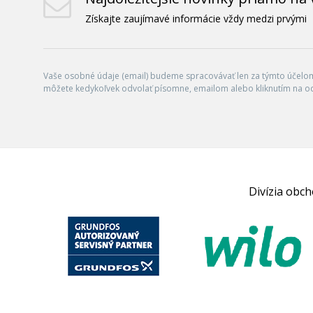
Získajte zaujímavé informácie vždy medzi prvými
Vaše osobné údaje (email) budeme spracovávať len za týmto účelom 
môžete kedykoľvek odvolať písomne, emailom alebo kliknutím na o
Divízia obc