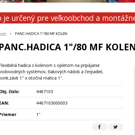
 je určený pre veľkoobchod a montážn
enom
PANC.HADICA 1"/80 MF KOLEN
PANC.HADICA 1"/80 MF KOLE
Flexibilná hadica s kolenom s opletom na pripájanie
vodovodných systémov, tlakových nádob a čerpadiel,
vonk.závit 1" x otočná matica 1".
Obj. čislo:
4467103
EAN:
4467103000003
Priemer
1''