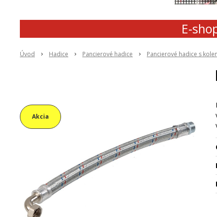
E-shop
Úvod
Hadice
Pancierové hadice
Pancierové hadice s kol
Akcia