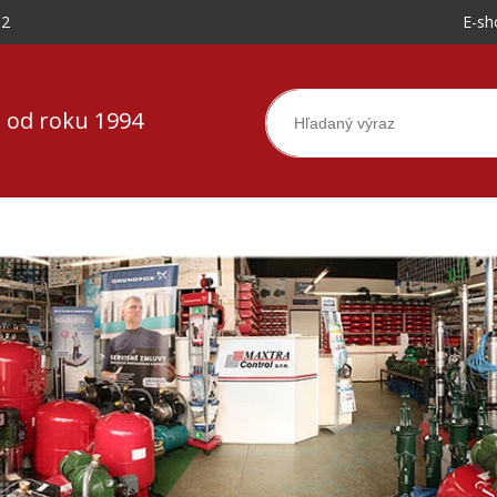
-2
E-sh
 od roku 1994