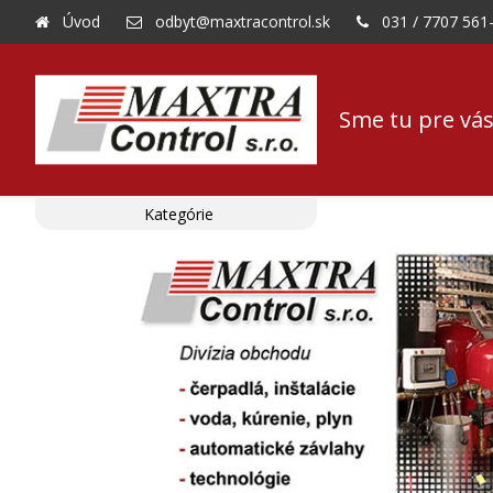
Úvod
odbyt@maxtracontrol.sk
031 / 7707 561
Sme tu pre vás
Kategórie