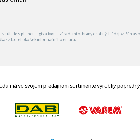
v súlade s platnou legislatívou a zásadami ochrany osobných údajov. Súhlas po
dkaz z ktoréhokoľvek informačného emailu.
hodu má vo svojom predajnom sortimente výrobky popredný