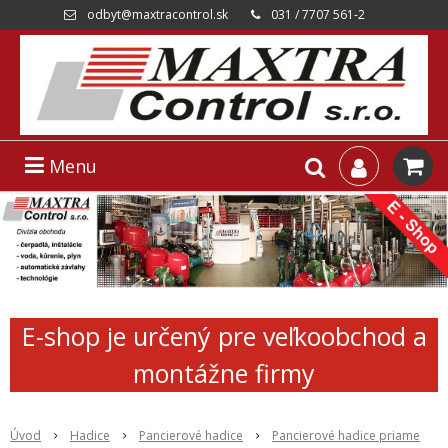
odbyt@maxtracontrol.sk
031 / 7707 561-2
Menu
E-shop je určený pre veľkoobchod a
montážne firmy
Úvod
Hadice
Pancierové hadice
Pancierové hadice priame