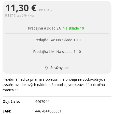
11,30
€
s DPH / Kus
9,187 €
bez DPH / Kus
Predajňa a sklad SA:
Na sklade 10+
Predajňa BA:
Na sklade 1-10
Predajňa LM:
Na sklade 1-10
Strážny pes
Flexibilná hadica priama s opletom na pripájanie vodovodných
systémov, tlakových nádob a čerpadiel, vonk.závit 1" x otočná
matica 1".
Obj. čislo:
4467044
EAN:
4467044000001