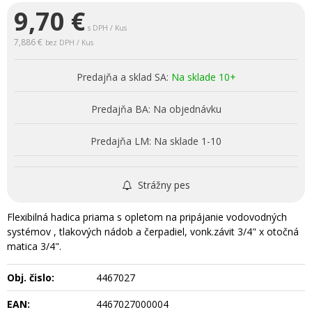
9,70
€
s DPH / Kus
7,886 €
bez DPH / Kus
Predajňa a sklad SA:
Na sklade 10+
Predajňa BA:
Na objednávku
Predajňa LM:
Na sklade 1-10
Strážny pes
Flexibilná hadica priama s opletom na pripájanie vodovodných
systémov , tlakových nádob a čerpadiel, vonk.závit 3/4" x otočná
matica 3/4".
Obj. čislo:
4467027
EAN:
4467027000004