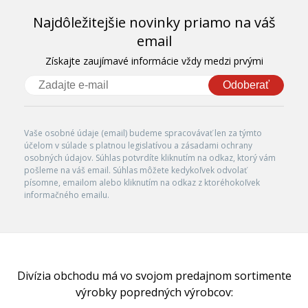
Najdôležitejšie novinky priamo na váš
email
Získajte zaujímavé informácie vždy medzi prvými
Odoberať
Vaše osobné údaje (email) budeme spracovávať len za týmto
účelom v súlade s platnou legislatívou a zásadami ochrany
osobných údajov. Súhlas potvrdíte kliknutím na odkaz, ktorý vám
pošleme na váš email. Súhlas môžete kedykoľvek odvolať
písomne, emailom alebo kliknutím na odkaz z ktoréhokoľvek
informačného emailu.
Divízia obchodu má vo svojom predajnom sortimente
výrobky popredných výrobcov: