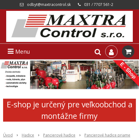
odbyt@maxtracontrol.sk
031 / 7707 561-2
Menu
E-shop je určený pre veľkoobchod a
montážne firmy
Úvod
Hadice
Pancierové hadice
Pancierové hadice priame