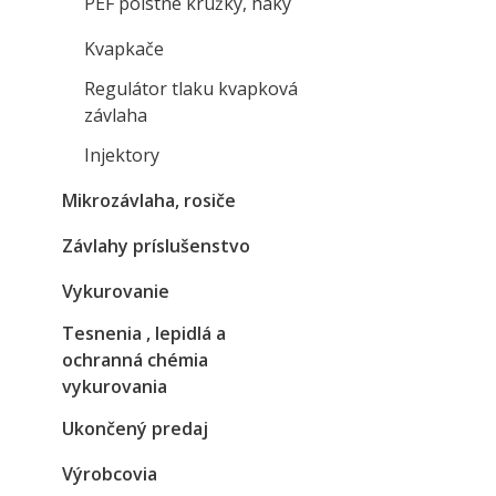
PEF poistne krúžky, háky
Kvapkače
Regulátor tlaku kvapková
závlaha
Injektory
Mikrozávlaha, rosiče
Závlahy príslušenstvo
Vykurovanie
Tesnenia , lepidlá a
ochranná chémia
vykurovania
Ukončený predaj
Výrobcovia