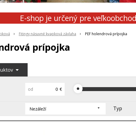
E-shop je určený pre veľkoobcho
apková
Fitingy násuvné kvapková závlaha
PEF holendrová prípojka
ndrová prípojka
duktov
od
€
Typ
Nezáleží