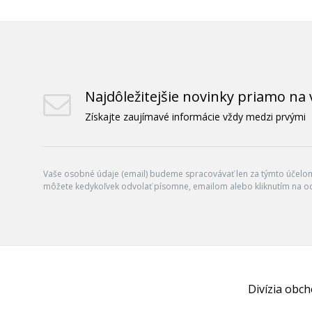
Najdôležitejšie novinky priamo na 
Získajte zaujímavé informácie vždy medzi prvými
Vaše osobné údaje (email) budeme spracovávať len za týmto účelom 
môžete kedykoľvek odvolať písomne, emailom alebo kliknutím na o
Divízia obc