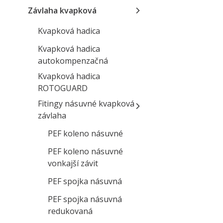
Závlaha kvapková
Kvapková hadica
Kvapková hadica
autokompenzačná
Kvapková hadica
ROTOGUARD
Fitingy násuvné kvapková
závlaha
PEF koleno násuvné
PEF koleno násuvné
vonkajší závit
PEF spojka násuvná
PEF spojka násuvná
redukovaná