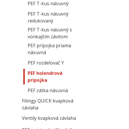
PEF T-kus násuvný
PEF T-kus násuvný
redukovaný
PEF T-kus násuvný s
vonkajším závitom
PEF prípojka priama
násuvná
PEF rozdeľovač Y
PEF holendrová
prípojka
PEF zátka násuvná
Fitingy QUICK kvapková
závlaha
Ventily kvapková závlaha