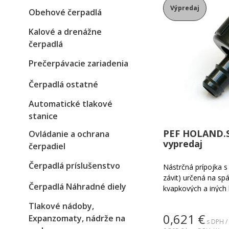
Výpredaj
Obehové čerpadlá
Kalové a drenážne
čerpadlá
Prečerpávacie zariadenia
Čerpadlá ostatné
Automatické tlakové
stanice
PEF HOLAND.S
Ovládanie a ochrana
vypredaj
čerpadiel
Čerpadlá príslušenstvo
Nástrčná prípojka 
závit) určená na spá
Čerpadlá Náhradné diely
kvapkových a iných 
stenou a podobne. Pr
Tlakové nádoby,
zaistenie pomocou 
0,621
€
Expanzomaty, nádrže na
klasickej hadicovej 
s DPH /