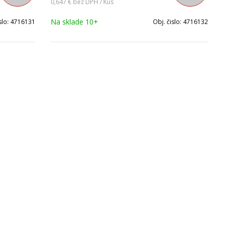
0,647 €
bez DPH / Kus
Na sklade 10+
slo:
4716131
Obj. čislo:
4716132