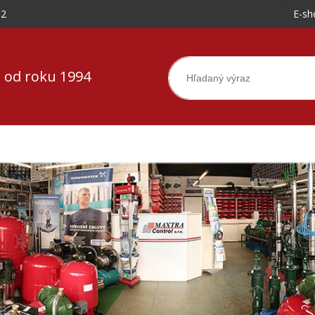
-2
E-sh
 od roku 1994