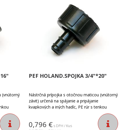
16"
PEF HOLAND.SPOJKA 3/4"*20"
 (vnútorný
Nástrčná prípojka s otočnou maticou (vnútorný
e
závit) určená na spájanie a pripájanie
enkou
kvapkových a iných hadíc, PE rúr s tenkou
otrebné
stenou a podobne. Pri inštalácii je potrebné
 alebo
zaistenie pomocou poistného krúžku alebo
0,796
€
klasickej hadicovej spony.
s DPH / Kus