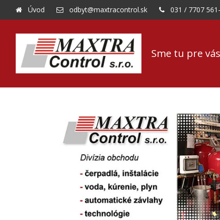
Úvod
odbyt@maxtracontrol.sk
031 / 7707 561
Sme tu pre vás