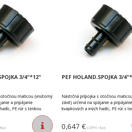
POJKA 3/4"*12"
PEF HOLAND.SPOJKA 3/4"*
s otočnou maticou (vnútorný
Nástrčná prípojka s otočnou maticou
janie a pripájanie
závit) určená na spájanie a pripájani
hadíc, PE rúr s tenkou
kvapkových a iných hadíc, PE rúr s t
i inštalácii je potrebné
stenou a podobne. Pri inštalácii je p
poistného krúžku alebo
zaistenie pomocou poistného krúžku
0,647
€
spony.
klasickej hadicovej spony.
 Kus
s DPH / Kus