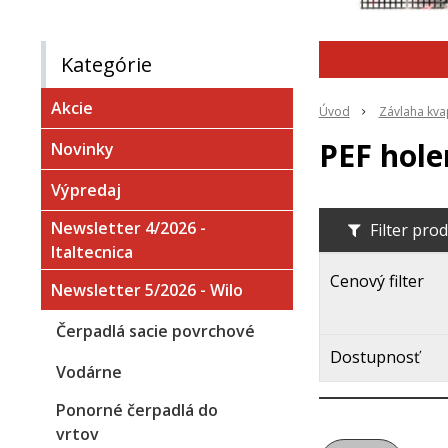
Kategórie
Akcie
Úvod
Závlaha kv
PEF hole
Novinky
Výpredaj
Newsletter 4/2026 -
Filter pro
Italtecnica
Cenový filter
Newsletter 5/2026 - Wilo
Čerpadlá sacie povrchové
Dostupnosť
Vodárne
Ponorné čerpadlá do
vrtov