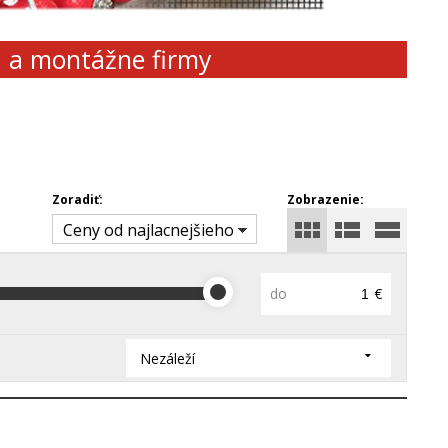
d a montážne firmy
Zoradiť:
Zobrazenie:
Ceny od najlacnejšieho
do
€
Nezáleží