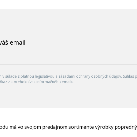
váš email
v súlade s platnou legislatívou a zásadami ochrany osobných údajov. Súhlas po
dkaz z ktoréhokoľvek informačného emailu.
hodu má vo svojom predajnom sortimente výrobky popredný