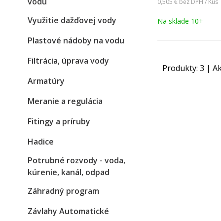
vodu
0,505 €
bez DPH / Kus
Využitie dažďovej vody
Na sklade 10+
Plastové nádoby na vodu
Filtrácia, úprava vody
Produkty:
3
| Ak
Armatúry
Meranie a regulácia
Fitingy a príruby
Hadice
Potrubné rozvody - voda,
kúrenie, kanál, odpad
Záhradný program
Závlahy Automatické