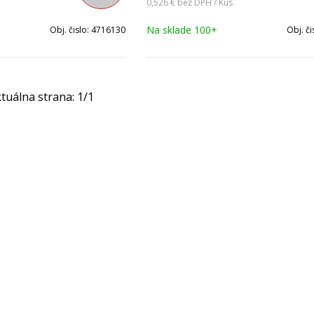
0,526 €
bez DPH / Kus
Na sklade 100+
Obj. čislo:
4716130
Obj. či
tuálna strana:
1
/
1