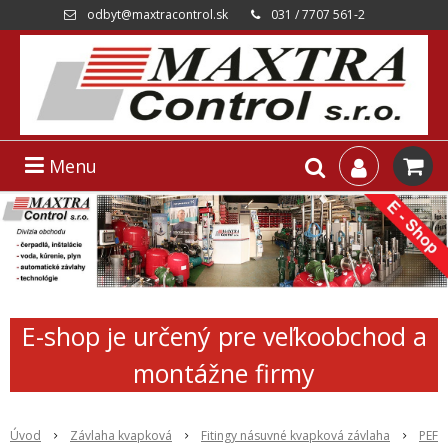
odbyt@maxtracontrol.sk
031 / 7707 561-2
Menu
E-shop je určený pre veľkoobchod a
montážne firmy
Úvod
Závlaha kvapková
Fitingy násuvné kvapková závlaha
PEF