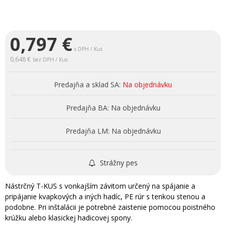
0,797
€
s DPH / Kus
0,648 €
bez DPH / Kus
Predajňa a sklad SA:
Na objednávku
Predajňa BA:
Na objednávku
Predajňa LM:
Na objednávku
Strážny pes
Nástrčný T-KUS s vonkajším závitom určený na spájanie a
pripájanie kvapkových a iných hadíc, PE rúr s tenkou stenou a
podobne. Pri inštalácii je potrebné zaistenie pomocou poistného
krúžku alebo klasickej hadicovej spony.