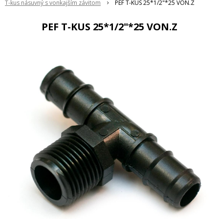
T-kus násuvný s vonkajším závitom
PEF T-KUS 25*1/2"*25 VON.Z
PEF T-KUS 25*1/2"*25 VON.Z