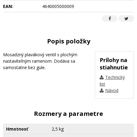
EAN:
4640005000009
Popis položky
Mosadzný plavákový ventil s plochým
Prílohy na
nastaviteľným ramenom. Dodáva sa
stiahnutie
samostatne bez gule.
Technický
list
Návod
Rozmery a parametre
Hmotnosť
2,5 kg