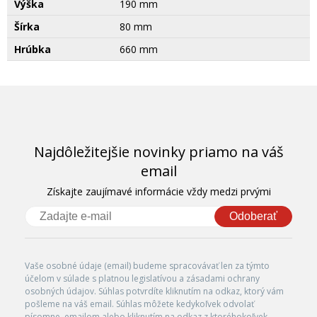
Výška
190 mm
Šírka
80 mm
Hrúbka
660 mm
Najdôležitejšie novinky priamo na váš
email
Získajte zaujímavé informácie vždy medzi prvými
Odoberať
Vaše osobné údaje (email) budeme spracovávať len za týmto
účelom v súlade s platnou legislatívou a zásadami ochrany
osobných údajov. Súhlas potvrdíte kliknutím na odkaz, ktorý vám
pošleme na váš email. Súhlas môžete kedykoľvek odvolať
písomne, emailom alebo kliknutím na odkaz z ktoréhokoľvek