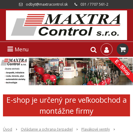
odbyt@maxtracontrol.sk
031 / 7707 561-2
Menu
E-shop je určený pre veľkoobchod a
montážne firmy
Úvod
Ovládanie a ochrana čerpadiel
Plavákové ventily