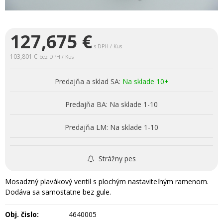
127,675
€
s DPH / Kus
103,801 €
bez DPH / Kus
Predajňa a sklad SA:
Na sklade 10+
Predajňa BA:
Na sklade 1-10
Predajňa LM:
Na sklade 1-10
Strážny pes
Mosadzný plavákový ventil s plochým nastaviteľným ramenom.
Dodáva sa samostatne bez gule.
Obj. čislo:
4640005