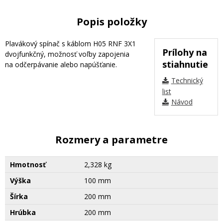
Popis položky
Plavákový spínač s káblom H05 RNF 3X1
Prílohy na
dvojfunkčný, možnosť voľby zapojenia
stiahnutie
na odčerpávanie alebo napúšťanie.
Technický
list
Návod
Rozmery a parametre
Hmotnosť
2,328 kg
Výška
100 mm
Šírka
200 mm
Hrúbka
200 mm