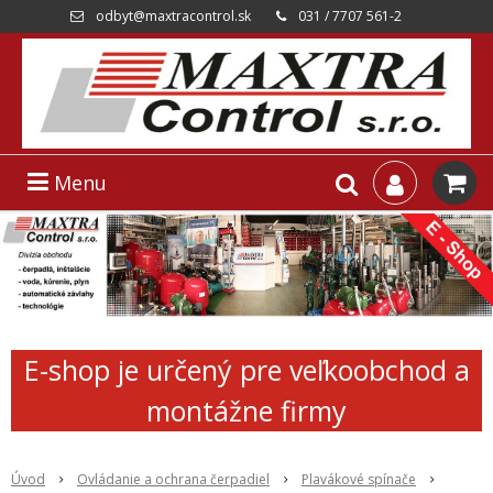
odbyt@maxtracontrol.sk
031 / 7707 561-2
Menu
E-shop je určený pre veľkoobchod a
montážne firmy
Úvod
Ovládanie a ochrana čerpadiel
Plavákové spínače