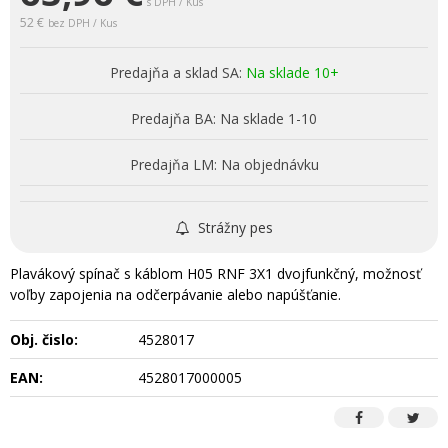
s DPH / Kus
52 €
bez DPH / Kus
Predajňa a sklad SA:
Na sklade 10+
Predajňa BA:
Na sklade 1-10
Predajňa LM:
Na objednávku
Strážny pes
Plavákový spínač s káblom H05 RNF 3X1 dvojfunkčný, možnosť
voľby zapojenia na odčerpávanie alebo napúšťanie.
Obj. čislo:
4528017
EAN:
4528017000005