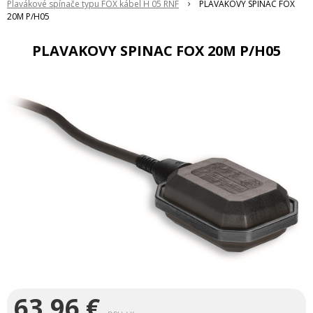
Plavákové spínače typu FOX kábel H 05 RNF
PLAVAKOVY SPINAC FOX
20M P/H05
PLAVAKOVY SPINAC FOX 20M P/H05
63,96
€