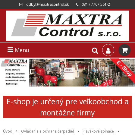
odbyt@maxtracontrol.sk
031 / 7707 561-2
Menu
E-shop je určený pre veľkoobchod a
montážne firmy
Úvod
Ovládanie a ochrana čerpadiel
Plavákové spínače