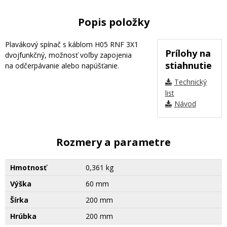
Popis položky
Plavákový spínač s káblom H05 RNF 3X1
Prílohy na
dvojfunkčný, možnosť voľby zapojenia
stiahnutie
na odčerpávanie alebo napúšťanie.
Technický
list
Návod
Rozmery a parametre
Hmotnosť
0,361 kg
Výška
60 mm
Šírka
200 mm
Hrúbka
200 mm