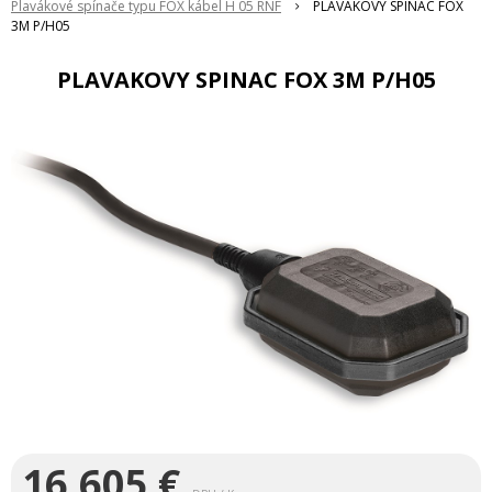
Plavákové spínače typu FOX kábel H 05 RNF
PLAVAKOVY SPINAC FOX
3M P/H05
PLAVAKOVY SPINAC FOX 3M P/H05
16,605
€