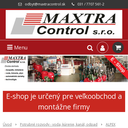
odbyt@maxtracontrol.sk
031 / 7707 561-2
Menu
E-shop je určený pre veľkoobchod a
montážne firmy
Úvod
Potrubné rozvody - voda, kúrenie, kanál, odpad
ALPEX