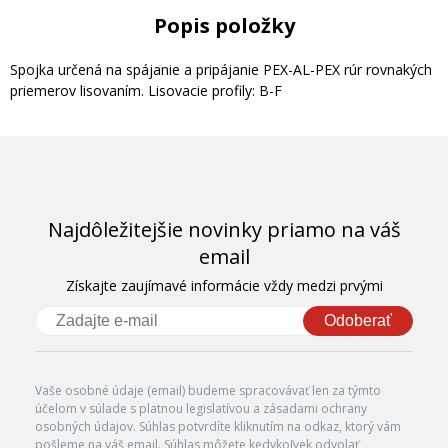
Popis položky
Spojka určená na spájanie a pripájanie PEX-AL-PEX rúr rovnakých
priemerov lisovaním. Lisovacie profily: B-F
Najdôležitejšie novinky priamo na váš
email
Získajte zaujímavé informácie vždy medzi prvými
Odoberať
Vaše osobné údaje (email) budeme spracovávať len za týmto
účelom v súlade s platnou legislatívou a zásadami ochrany
osobných údajov. Súhlas potvrdíte kliknutím na odkaz, ktorý vám
pošleme na váš email. Súhlas môžete kedykoľvek odvolať