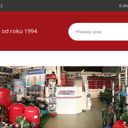
-2
E-sh
 od roku 1994