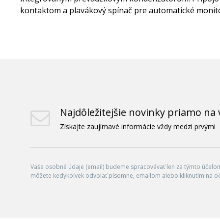
kontaktom a plavákový spínač pre automatické monito
Najdôležitejšie novinky priamo na 
Získajte zaujímavé informácie vždy medzi prvými
Vaše osobné údaje (email) budeme spracovávať len za týmto účelom 
môžete kedykoľvek odvolať písomne, emailom alebo kliknutím na o