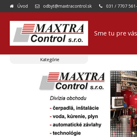
Úvod
odbyt@maxtracontrol.sk
031 / 7707 561
Sme tu pre vás
Kategórie