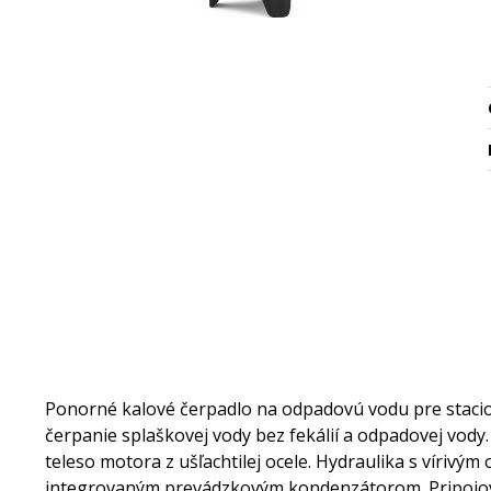
Ponorné kalové čerpadlo na odpadovú vodu pre stacio
čerpanie splaškovej vody bez fekálií a odpadovej vody. 
teleso motora z ušľachtilej ocele. Hydraulika s víriv
integrovaným prevádzkovým kondenzátorom. Pripojo