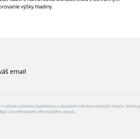
rovanie výšky hladiny.
váš email
v súlade s platnou legislatívou a zásadami ochrany osobných údajov. Súhlas po
dkaz z ktoréhokoľvek informačného emailu.