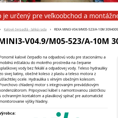
 je určený pre veľkoobchod a montážn
Kalové čerpadlá - ľahká rada
REXA MINI3-V04.9/M05-523/A-10M 309400
MINI3-V04.9/M05-523/A-10M 3
Ponorné kalové čerpadlo na odpadovú vodu pre stacionárnu a
mobilnú inštaláciu do mokrého prostredia na čerpanie
splaškovej vody bez fekálií a odpadovej vody. Teleso hydrauliky
zo sivej liatiny, obežné koleso z plastu a teleso motora z
ušľachtilej ocele. Hydraulika s vírivým obežným kolesom.
Povrchovo chladený motor s integrovaným prevádzkovým
kondenzátorom. Pripojovací kábel s namontovanou zástrčkou
s ochranným kontaktom a plavákový spínač pre automatické
monitorovanie výšky hladiny.
Výrobca: