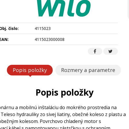
Obj. čislo:
4115023
EAN:
4115023000008
Popis položky
Rozmery a parametre
Popis položky
nárnu a mobilnú inštaláciu do mokrého prostredia na
Teleso hydrauliky zo sivej liatiny, obežné koleso z plastu a
ým obežným kolesom. Povrchovo chladený motor s
vací kábel s namontovanou zástrčkou s ochranným