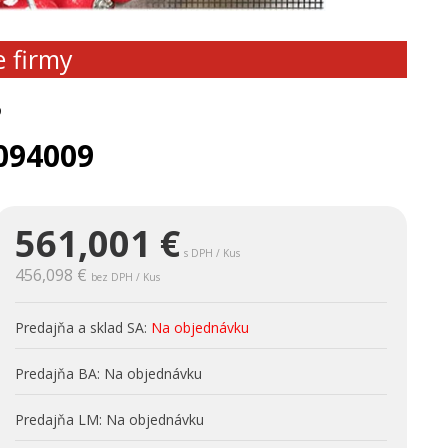
e firmy
9
094009
561,001
€
s DPH / Kus
456,098 €
bez DPH / Kus
Predajňa a sklad SA:
Na objednávku
Predajňa BA:
Na objednávku
Predajňa LM:
Na objednávku