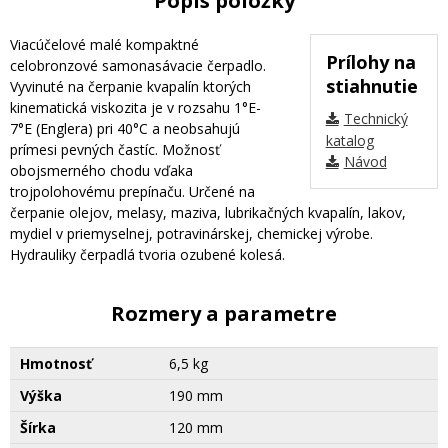
Popis položky
Viacúčelové malé kompaktné
Prílohy na
celobronzové samonasávacie čerpadlo.
stiahnutie
Vyvinuté na čerpanie kvapalín ktorých
kinematická viskozita je v rozsahu 1°E-
Technický
7°E (Englera) pri 40°C a neobsahujú
katalog
prímesi pevných častíc. Možnosť
Návod
obojsmerného chodu vďaka
trojpolohovému prepínaču. Určené na
čerpanie olejov, melasy, maziva, lubrikačných kvapalín, lakov,
mydiel v priemyselnej, potravinárskej, chemickej výrobe.
Hydrauliky čerpadlá tvoria ozubené kolesá.
Rozmery a parametre
Hmotnosť
6,5 kg
Výška
190 mm
Šírka
120 mm