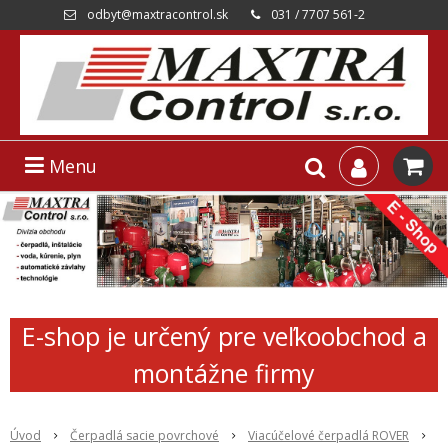
odbyt@maxtracontrol.sk
031 / 7707 561-2
Menu
E-shop je určený pre veľkoobchod a
montážne firmy
Úvod
Čerpadlá sacie povrchové
Viacúčelové čerpadlá ROVER