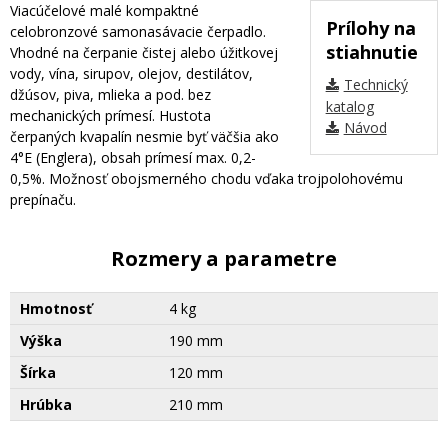
Viacúčelové malé kompaktné
Prílohy na
celobronzové samonasávacie čerpadlo.
stiahnutie
Vhodné na čerpanie čistej alebo úžitkovej
vody, vína, sirupov, olejov, destilátov,
Technický
džúsov, piva, mlieka a pod. bez
katalog
mechanických prímesí. Hustota
Návod
čerpaných kvapalín nesmie byť väčšia ako
4°E (Englera), obsah prímesí max. 0,2-
0,5%. Možnosť obojsmerného chodu vďaka trojpolohovému
prepínaču.
Rozmery a parametre
Hmotnosť
4 kg
Výška
190 mm
Šírka
120 mm
Hrúbka
210 mm