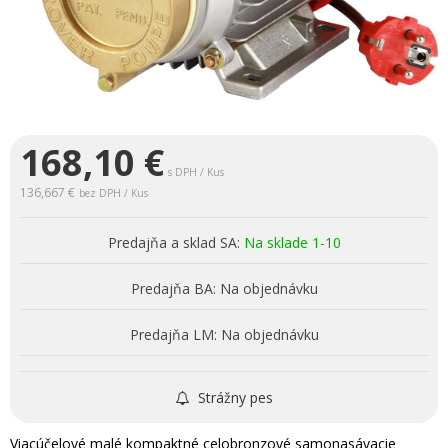
168,10
€
s DPH / Kus
136,667 €
bez DPH / Kus
Predajňa a sklad SA:
Na sklade 1-10
Predajňa BA:
Na objednávku
Predajňa LM:
Na objednávku
Strážny pes
Viacúčelové malé kompaktné celobronzové samonasávacie