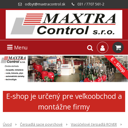
odbyt@maxtracontrol.sk
031 / 7707 561-2
Menu
E-shop je určený pre veľkoobchod a
montážne firmy
Úvod
Čerpadlá sacie povrchové
Viacúčelové čerpadlá ROVER