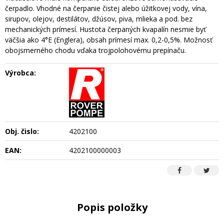
čerpadlo. Vhodné na čerpanie čistej alebo úžitkovej vody, vína,
sirupov, olejov, destilátov, džúsov, piva, mlieka a pod. bez
mechanických prímesí. Hustota čerpaných kvapalín nesmie byť
väčšia ako 4°E (Englera), obsah prímesí max. 0,2-0,5%. Možnosť
obojsmerného chodu vďaka trojpolohovému prepínaču.
Výrobca:
Obj. čislo:
4202100
EAN:
4202100000003
Popis položky