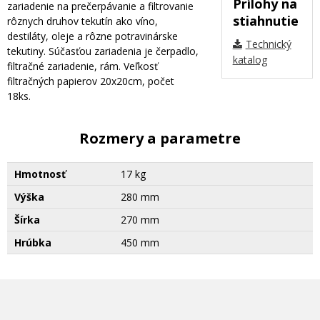
Prílohy na
zariadenie na prečerpávanie a filtrovanie
stiahnutie
rôznych druhov tekutín ako víno,
destiláty, oleje a rôzne potravinárske
Technický
tekutiny. Súčasťou zariadenia je čerpadlo,
katalog
filtračné zariadenie, rám. Veľkosť
filtračných papierov 20x20cm, počet
18ks.
Rozmery a parametre
Hmotnosť
17 kg
Výška
280 mm
Šírka
270 mm
Hrúbka
450 mm