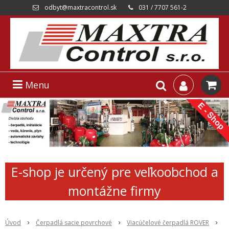
odbyt@maxtracontrol.sk
031 / 7707 561-2
Menu
E-shop je určený pre veľkoobchod a
montážne firmy
Úvod
Čerpadlá sacie povrchové
Viacúčelové čerpadlá ROVER