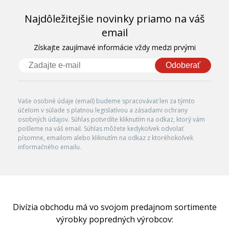
Najdôležitejšie novinky priamo na váš
email
Získajte zaujímavé informácie vždy medzi prvými
Odoberať
Vaše osobné údaje (email) budeme spracovávať len za týmto
účelom v súlade s platnou legislatívou a zásadami ochrany
osobných údajov. Súhlas potvrdíte kliknutím na odkaz, ktorý vám
pošleme na váš email. Súhlas môžete kedykoľvek odvolať
písomne, emailom alebo kliknutím na odkaz z ktoréhokoľvek
informačného emailu.
Divízia obchodu má vo svojom predajnom sortimente
výrobky popredných výrobcov: