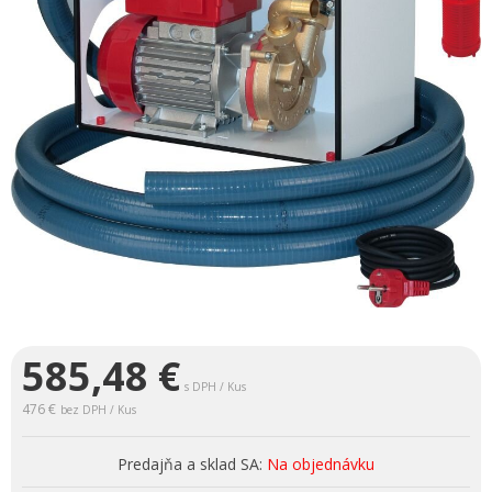
585,48
€
s DPH / Kus
476 €
bez DPH / Kus
Predajňa a sklad SA:
Na objednávku