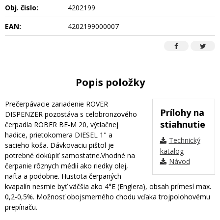
Obj. čislo:
4202199
EAN:
4202199000007
Popis položky
Prečerpávacie zariadenie ROVER
Prílohy na
DISPENZER pozostáva s celobronzového
stiahnutie
čerpadla ROBER BE-M 20, výtlačnej
hadice, prietokomera DIESEL 1" a
Technický
sacieho koša. Dávkovaciu pištol je
katalog
potrebné dokúpiť samostatne.Vhodné na
Návod
čerpanie rôznych médií ako riedky olej,
nafta a podobne. Hustota čerpaných
kvapalín nesmie byť väčšia ako 4°E (Englera), obsah prímesí max.
0,2-0,5%. Možnosť obojsmerného chodu vďaka trojpolohovému
prepínaču.