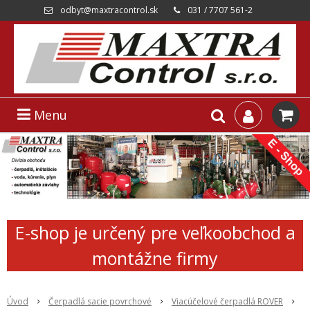
odbyt@maxtracontrol.sk
031 / 7707 561-2
Menu
E-shop je určený pre veľkoobchod a
montážne firmy
Úvod
Čerpadlá sacie povrchové
Viacúčelové čerpadlá ROVER