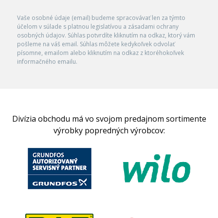
Vaše osobné údaje (email) budeme spracovávať len za týmto
účelom v súlade s platnou legislatívou a zásadami ochrany
osobných údajov. Súhlas potvrdíte kliknutím na odkaz, ktorý vám
pošleme na váš email. Súhlas môžete kedykoľvek odvolať
písomne, emailom alebo kliknutím na odkaz z ktoréhokoľvek
informačného emailu.
Divízia obchodu má vo svojom predajnom sortimente
výrobky popredných výrobcov: