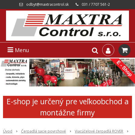
odbyt@maxtracontrol.sk
031 / 7707 561-2
Menu
E-shop je určený pre veľkoobchod a
montážne firmy
Úvod
Čerpadlá sacie povrchové
Viacúčelové čerpadlá ROVER