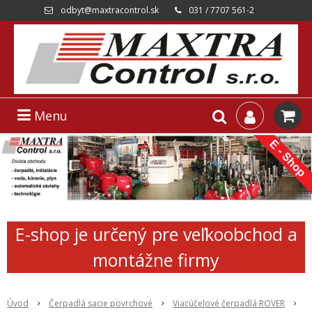
odbyt@maxtracontrol.sk
031 / 7707 561-2
Menu
E-shop je určený pre veľkoobchod a
montážne firmy
Úvod
Čerpadlá sacie povrchové
Viacúčelové čerpadlá ROVER