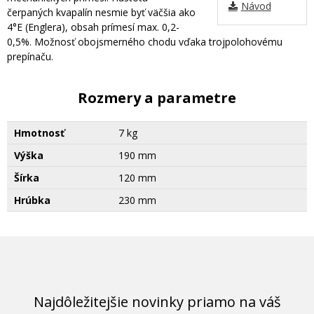
Návod
čerpaných kvapalín nesmie byť väčšia ako
4°E (Englera), obsah prímesí max. 0,2-
0,5%. Možnosť obojsmerného chodu vďaka trojpolohovému
prepínaču.
Rozmery a parametre
Hmotnosť
7 kg
Výška
190 mm
Šírka
120 mm
Hrúbka
230 mm
Najdôležitejšie novinky priamo na váš