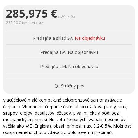
285,975
€
s DPH / Kus
232,50 €
bez DPH / Kus
Predajňa a sklad SA:
Na objednávku
Predajňa BA:
Na objednávku
Predajňa LM:
Na objednávku
Strážny pes
Viacúčelové malé kompaktné celobronzové samonasávacie
čerpadlo. Vhodné na čerpanie čistej alebo úžitkovej vody, vína,
sirupov, olejov, destilátov, džúsov, piva, mlieka a pod. bez
mechanických prímesí. Hustota čerpaných kvapalín nesmie byť
väčšia ako 4°E (Englera), obsah prímesí max. 0,2-0,5%. Možnosť
obojsmerného chodu vďaka trojpolohovému prepínaču.