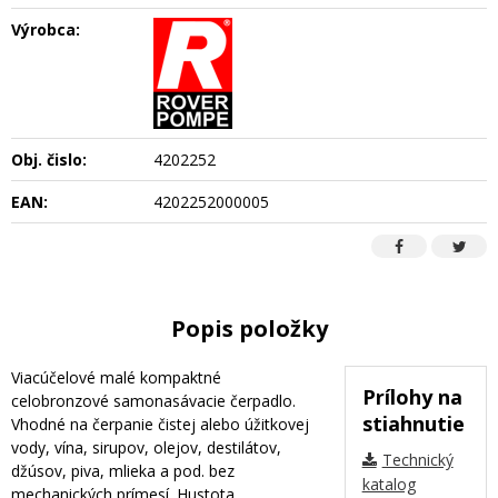
Výrobca:
Obj. čislo:
4202252
EAN:
4202252000005
Popis položky
Viacúčelové malé kompaktné
Prílohy na
celobronzové samonasávacie čerpadlo.
stiahnutie
Vhodné na čerpanie čistej alebo úžitkovej
vody, vína, sirupov, olejov, destilátov,
Technický
džúsov, piva, mlieka a pod. bez
katalog
mechanických prímesí. Hustota