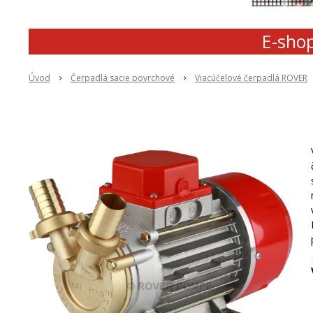
E-shop
Úvod
Čerpadlá sacie povrchové
Viacúčelové čerpadlá ROVER