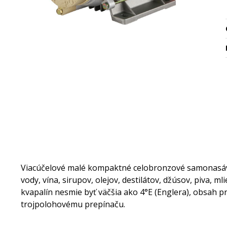
Viacúčelové malé kompaktné celobronzové samonasávac
vody, vína, sirupov, olejov, destilátov, džúsov, piva, 
kvapalín nesmie byť väčšia ako 4°E (Englera), obsah
trojpolohovému prepínaču.