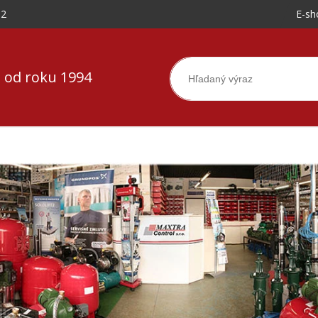
-2
E-sh
 od roku 1994