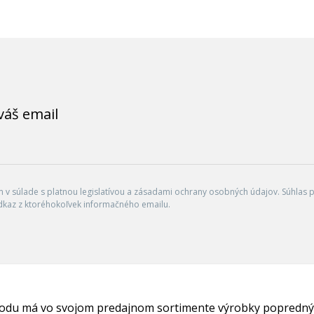
váš email
v súlade s platnou legislatívou a zásadami ochrany osobných údajov. Súhlas po
dkaz z ktoréhokoľvek informačného emailu.
hodu má vo svojom predajnom sortimente výrobky popredný