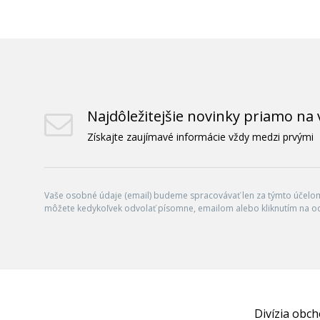
Najdôležitejšie novinky priamo na 
Získajte zaujímavé informácie vždy medzi prvými
Vaše osobné údaje (email) budeme spracovávať len za týmto účelom 
môžete kedykoľvek odvolať písomne, emailom alebo kliknutím na o
Divízia obc