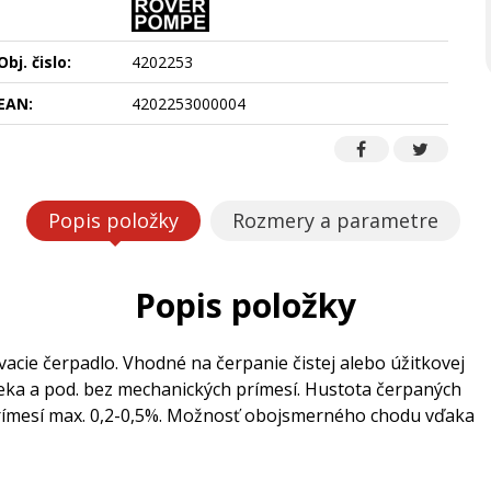
Obj. čislo:
4202253
EAN:
4202253000004
Popis položky
Rozmery a parametre
Popis položky
ie čerpadlo. Vhodné na čerpanie čistej alebo úžitkovej
mlieka a pod. bez mechanických prímesí. Hustota čerpaných
 prímesí max. 0,2-0,5%. Možnosť obojsmerného chodu vďaka