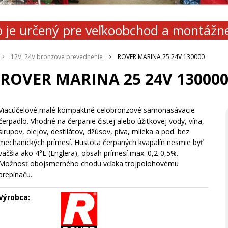
 je určený pre veľkoobchod a montážn
12V, 24V bronzové prevednenie
ROVER MARINA 25 24V 130000
ROVER MARINA 25 24V 13000
Viacúčelové malé kompaktné celobronzové samonasávacie
čerpadlo. Vhodné na čerpanie čistej alebo úžitkovej vody, vína,
sirupov, olejov, destilátov, džúsov, piva, mlieka a pod. bez
mechanických prímesí. Hustota čerpaných kvapalín nesmie byť
väčšia ako 4°E (Englera), obsah prímesí max. 0,2-0,5%.
Možnosť obojsmerného chodu vďaka trojpolohovému
prepínaču.
Výrobca: