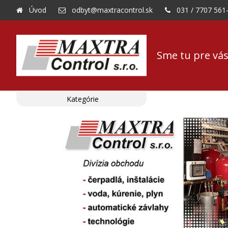
Úvod
odbyt@maxtracontrol.sk
031 / 7707 561
Sme tu pre vás
Kategórie