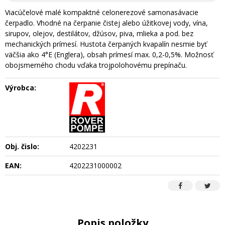
Viacúčelové malé kompaktné celonerezové samonasávacie
čerpadlo. Vhodné na čerpanie čistej alebo úžitkovej vody, vína,
sirupov, olejov, destilátov, džúsov, piva, mlieka a pod. bez
mechanických prímesí. Hustota čerpaných kvapalín nesmie byť
väčšia ako 4°E (Englera), obsah prímesí max. 0,2-0,5%. Možnosť
obojsmerného chodu vďaka trojpolohovému prepínaču.
Výrobca:
Obj. čislo:
4202231
EAN:
4202231000002
Popis položky