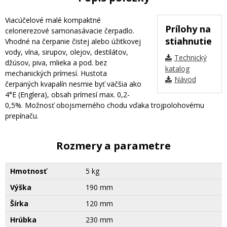
Viacúčelové malé kompaktné
Prílohy na
celonerezové samonasávacie čerpadlo.
stiahnutie
Vhodné na čerpanie čistej alebo úžitkovej
vody, vína, sirupov, olejov, destilátov,
Technický
džúsov, piva, mlieka a pod. bez
katalog
mechanických prímesí. Hustota
Návod
čerpaných kvapalín nesmie byť väčšia ako
4°E (Englera), obsah prímesí max. 0,2-
0,5%. Možnosť obojsmerného chodu vďaka trojpolohovému
prepínaču.
Rozmery a parametre
Hmotnosť
5 kg
Výška
190 mm
Šírka
120 mm
Hrúbka
230 mm