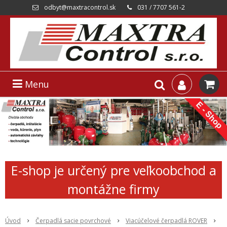
odbyt@maxtracontrol.sk
031 / 7707 561-2
Menu
E-shop je určený pre veľkoobchod a
montážne firmy
Úvod
Čerpadlá sacie povrchové
Viacúčelové čerpadlá ROVER