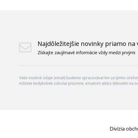
Najdôležitejšie novinky priamo na 
Získajte zaujímavé informácie vždy medzi prvými
Vaše osobné údaje (email) budeme spracovávať len za týmto účelom 
môžete kedykoľvek odvolať písomne, emailom alebo kliknutím na o
Divízia obc