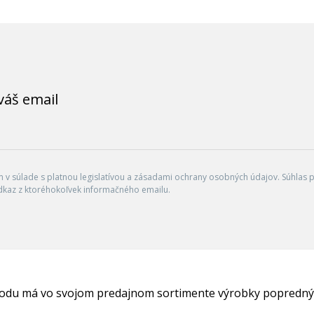
váš email
v súlade s platnou legislatívou a zásadami ochrany osobných údajov. Súhlas po
dkaz z ktoréhokoľvek informačného emailu.
hodu má vo svojom predajnom sortimente výrobky popredný