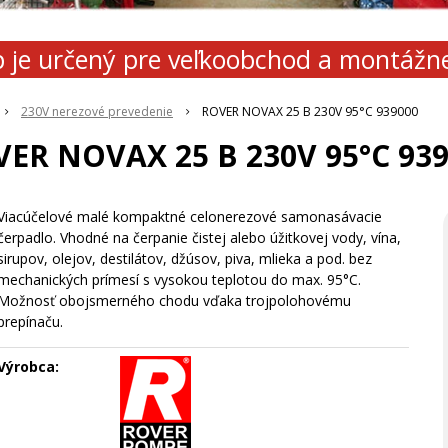
 je určený pre veľkoobchod a montážn
230V nerezové prevedenie
ROVER NOVAX 25 B 230V 95°C 939000
ER NOVAX 25 B 230V 95°C 93
Viacúčelové malé kompaktné celonerezové samonasávacie
čerpadlo. Vhodné na čerpanie čistej alebo úžitkovej vody, vína,
sirupov, olejov, destilátov, džúsov, piva, mlieka a pod. bez
mechanických prímesí s vysokou teplotou do max. 95°C.
Možnosť obojsmerného chodu vďaka trojpolohovému
prepínaču.
Výrobca: