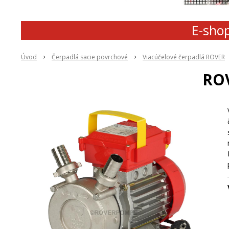
E-shop
Úvod
Čerpadlá sacie povrchové
Viacúčelové čerpadlá ROVER
ROV