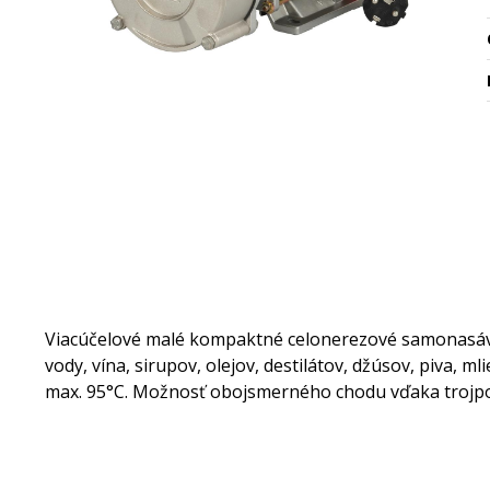
Viacúčelové malé kompaktné celonerezové samonasávac
vody, vína, sirupov, olejov, destilátov, džúsov, piva, 
max. 95°C. Možnosť obojsmerného chodu vďaka trojp