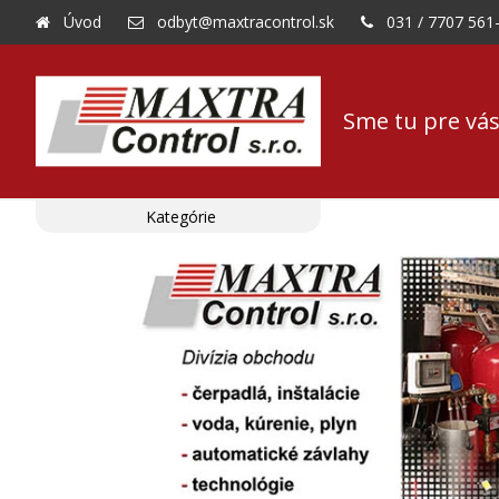
Úvod
odbyt@maxtracontrol.sk
031 / 7707 561
Sme tu pre vás
Kategórie