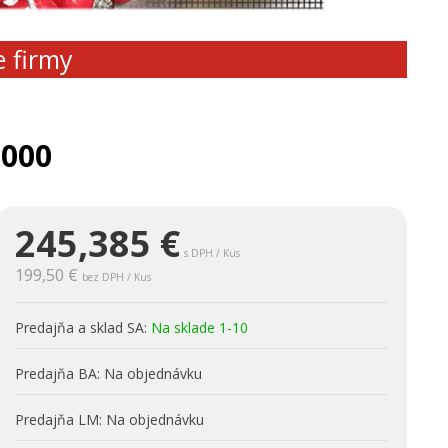
e firmy
9000
245,385
€
s DPH / Kus
199,50 €
bez DPH / Kus
Predajňa a sklad SA:
Na sklade 1-10
Predajňa BA:
Na objednávku
Predajňa LM:
Na objednávku