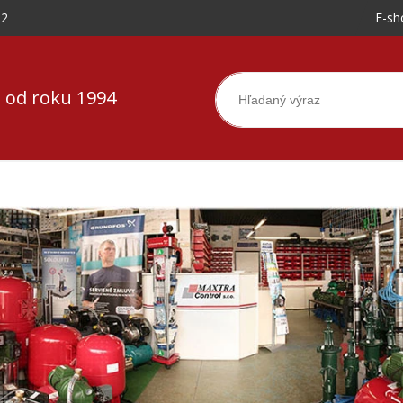
-2
E-sh
 od roku 1994