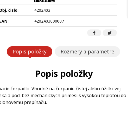
Obj. čislo:
4202403
EAN:
4202403000007
Popis položky
Rozmery a parametre
Popis položky
ie čerpadlo. Vhodné na čerpanie čistej alebo úžitkovej
mlieka a pod. bez mechanických prímesí s vysokou teplotou do
olohovému prepínaču.