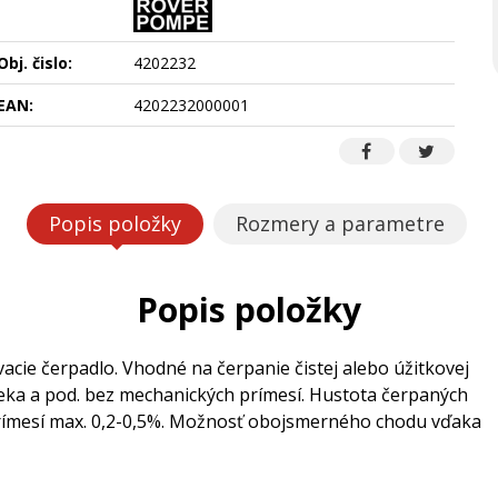
Obj. čislo:
4202232
EAN:
4202232000001
Popis položky
Rozmery a parametre
Popis položky
ie čerpadlo. Vhodné na čerpanie čistej alebo úžitkovej
mlieka a pod. bez mechanických prímesí. Hustota čerpaných
 prímesí max. 0,2-0,5%. Možnosť obojsmerného chodu vďaka