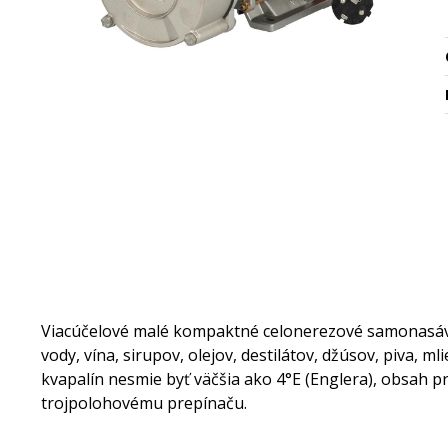
Viacúčelové malé kompaktné celonerezové samonasávac
vody, vína, sirupov, olejov, destilátov, džúsov, piva, 
kvapalín nesmie byť väčšia ako 4°E (Englera), obsah
trojpolohovému prepínaču.