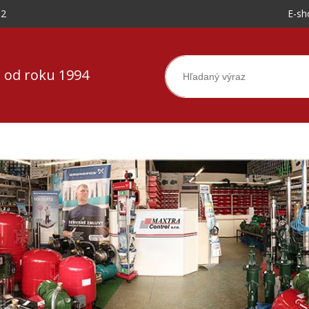
-2
E-sh
 od roku 1994