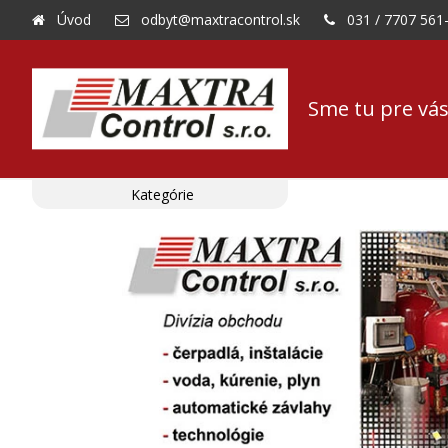
Úvod
odbyt@maxtracontrol.sk
031 / 7707 561
Sme tu pre vás
Kategórie