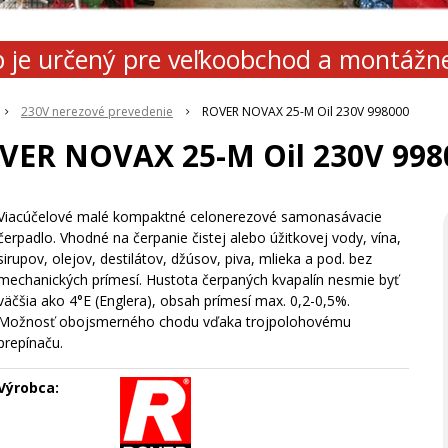
 je určený pre veľkoobchod a montážn
230V nerezové prevedenie
ROVER NOVAX 25-M Oil 230V 998000
VER NOVAX 25-M Oil 230V 998
Viacúčelové malé kompaktné celonerezové samonasávacie
čerpadlo. Vhodné na čerpanie čistej alebo úžitkovej vody, vína,
sirupov, olejov, destilátov, džúsov, piva, mlieka a pod. bez
mechanických prímesí. Hustota čerpaných kvapalín nesmie byť
väčšia ako 4°E (Englera), obsah prímesí max. 0,2-0,5%.
Možnosť obojsmerného chodu vďaka trojpolohovému
prepínaču.
Výrobca: