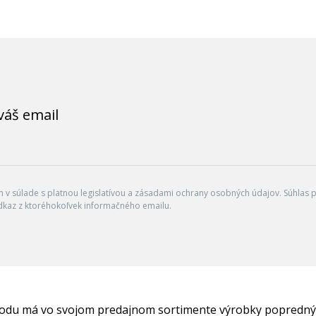
váš email
v súlade s platnou legislatívou a zásadami ochrany osobných údajov. Súhlas po
dkaz z ktoréhokoľvek informačného emailu.
hodu má vo svojom predajnom sortimente výrobky popredný