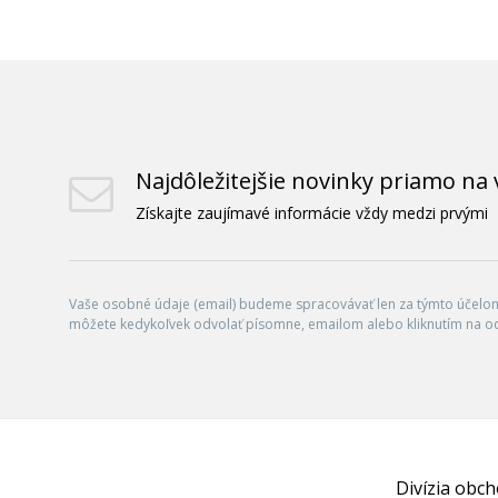
Najdôležitejšie novinky priamo na 
Získajte zaujímavé informácie vždy medzi prvými
Vaše osobné údaje (email) budeme spracovávať len za týmto účelom 
môžete kedykoľvek odvolať písomne, emailom alebo kliknutím na o
Divízia obc