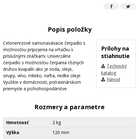
Popis položky
Celonerezové samonasávacie čerpadlo s
Prílohy na
možnosťou pripojenia na vŕtačku s
stiahnutie
príslušnými otáčkami. Univerzálne
čerpadlo s možnosťou čerpania rôznych
Technický
druhov kvapalín ako je voda, oleje,
katalog
sirupy, víno, mlieko, nafta, riedke oleje.
Návod
Využitie v domácnosti, potravinárskom
priemysle a poľnohospodárstve.
Rozmery a parametre
Hmotnosť
2 kg
Výška
120 mm