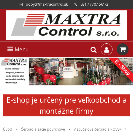
odbyt@maxtracontrol.sk
031 / 7707 561-2
Menu
E-shop je určený pre veľkoobchod a
montážne firmy
Úvod
Čerpadlá sacie povrchové
Viacúčelové čerpadlá ROVER