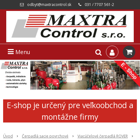
odbyt@maxtracontrol.sk
031 / 7707 561-2
Menu
E-shop je určený pre veľkoobchod a
montážne firmy
Úvod
Čerpadlá sacie povrchové
Viacúčelové čerpadlá ROVER