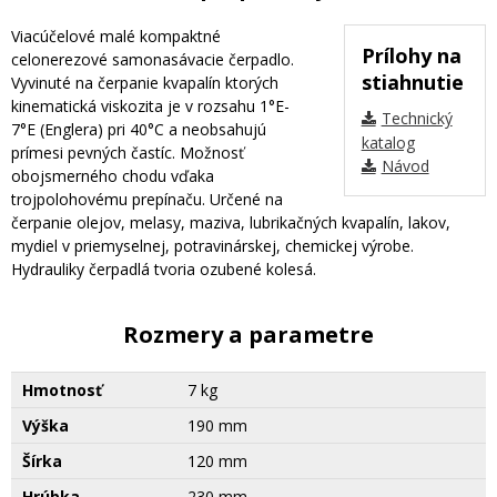
Viacúčelové malé kompaktné
Prílohy na
celonerezové samonasávacie čerpadlo.
stiahnutie
Vyvinuté na čerpanie kvapalín ktorých
kinematická viskozita je v rozsahu 1°E-
Technický
7°E (Englera) pri 40°C a neobsahujú
katalog
prímesi pevných častíc. Možnosť
Návod
obojsmerného chodu vďaka
trojpolohovému prepínaču. Určené na
čerpanie olejov, melasy, maziva, lubrikačných kvapalín, lakov,
mydiel v priemyselnej, potravinárskej, chemickej výrobe.
Hydrauliky čerpadlá tvoria ozubené kolesá.
Rozmery a parametre
Hmotnosť
7 kg
Výška
190 mm
Šírka
120 mm
Hrúbka
230 mm