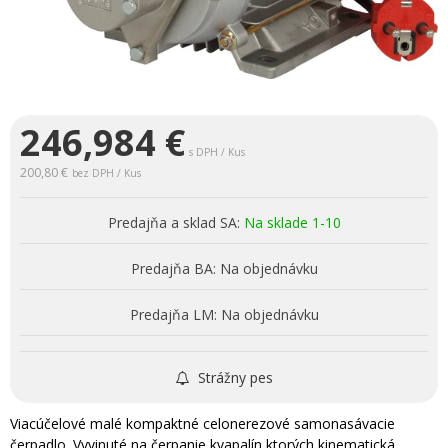
246,984
€
s DPH / Kus
200,80 €
bez DPH / Kus
Predajňa a sklad SA:
Na sklade 1-10
Predajňa BA:
Na objednávku
Predajňa LM:
Na objednávku
Strážny pes
Viacúčelové malé kompaktné celonerezové samonasávacie
čerpadlo. Vyvinuté na čerpanie kvapalín ktorých kinematická