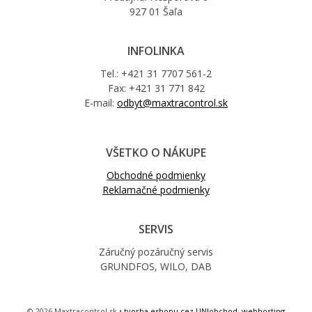
927 01 Šaľa
INFOLINKA
Tel.: +421 31 7707 561-2
Fax: +421 31 771 842
E-mail:
odbyt@maxtracontrol.sk
VŠETKO O NÁKUPE
Obchodné podmienky
Reklamačné podmienky
SERVIS
Záručný pozáručný servis
GRUNDFOS, WILO, DAB
© 2026 Maxtracontrol.sk •
tvorba eshopu cez UNIobchod
,
webhosting