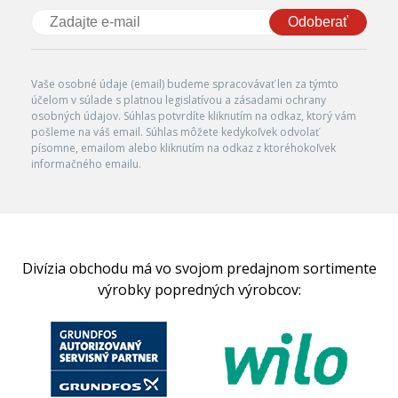
Odoberať
Vaše osobné údaje (email) budeme spracovávať len za týmto
účelom v súlade s platnou legislatívou a zásadami ochrany
osobných údajov. Súhlas potvrdíte kliknutím na odkaz, ktorý vám
pošleme na váš email. Súhlas môžete kedykoľvek odvolať
písomne, emailom alebo kliknutím na odkaz z ktoréhokoľvek
informačného emailu.
Divízia obchodu má vo svojom predajnom sortimente
výrobky popredných výrobcov: