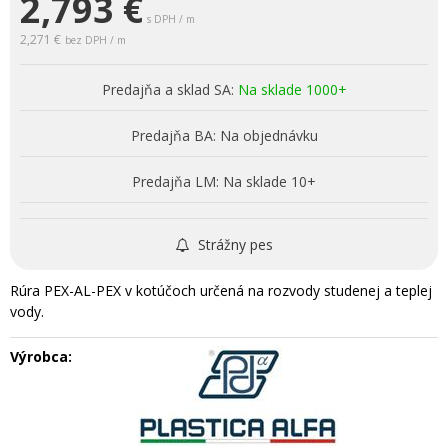
2,793
€
s DPH / m
2,271 €
bez DPH / m
Predajňa a sklad SA:
Na sklade 1000+
Predajňa BA:
Na objednávku
Predajňa LM:
Na sklade 10+
Strážny pes
Rúra PEX-AL-PEX v kotúčoch určená na rozvody studenej a teplej
vody.
Výrobca: