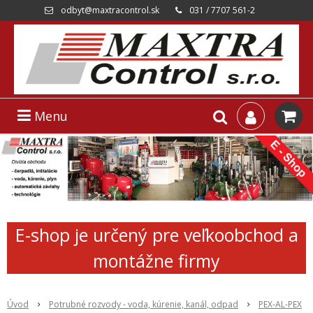
odbyt@maxtracontrol.sk
031 / 7707 561-2
Menu
E-shop je určený pre veľkoobchod a
montážne firmy
Úvod
Potrubné rozvody - voda, kúrenie, kanál, odpad
PEX-AL-PEX