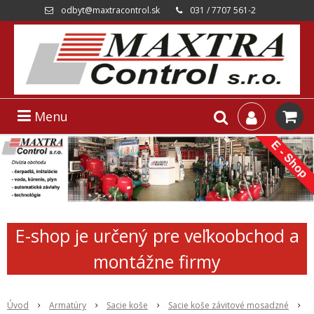
odbyt@maxtracontrol.sk
031 / 7707 561-2
Menu
E-shop je určený pre veľkoobchod a
montážne firmy
Úvod
Armatúry
Sacie koše
Sacie koše závitové mosadzné