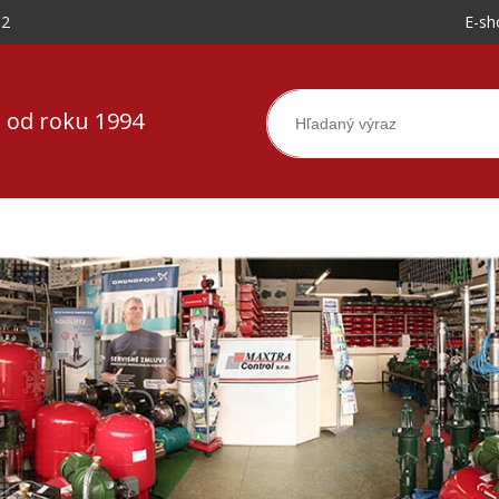
-2
E-sh
 od roku 1994