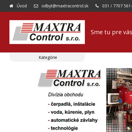
Úvod
odbyt@maxtracontrol.sk
031 / 7707 561
Sme tu pre vás
Kategórie