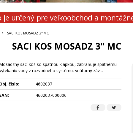
 je určený pre veľkoobchod a montážn
SACI KOS MOSADZ 3" MC
SACI KOS MOSADZ 3" MC
Mosadzný sací kôš so spätnou klapkou, zabraňuje spätnému
vytekaniu vody z rozvodného systému, vnútorný závit.
Obj. čislo:
4602037
EAN:
4602037000006