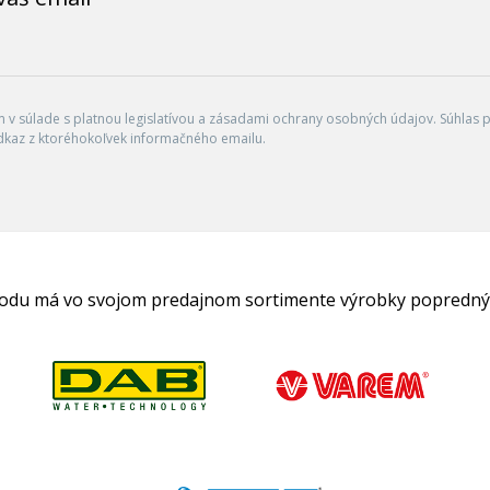
v súlade s platnou legislatívou a zásadami ochrany osobných údajov. Súhlas po
dkaz z ktoréhokoľvek informačného emailu.
hodu má vo svojom predajnom sortimente výrobky popredný