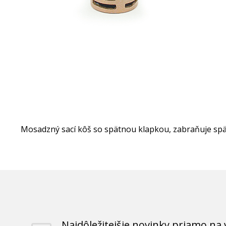
Mosadzný sací kôš so spätnou klapkou, zabraňuje spä
Najdôležitejšie novinky priamo na 