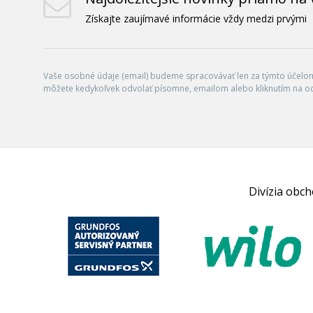
Získajte zaujímavé informácie vždy medzi prvými
Vaše osobné údaje (email) budeme spracovávať len za týmto účelom 
môžete kedykoľvek odvolať písomne, emailom alebo kliknutím na o
Divízia obc