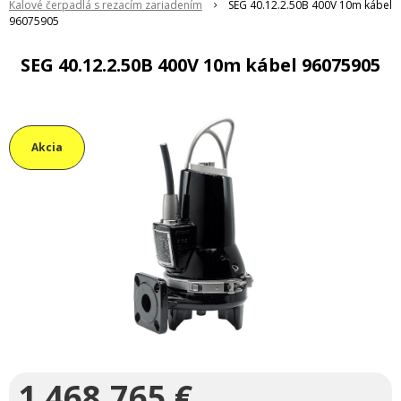
Kalové čerpadlá s rezacím zariadením
SEG 40.12.2.50B 400V 10m kábel
96075905
SEG 40.12.2.50B 400V 10m kábel 96075905
Akcia
1 468,765
€