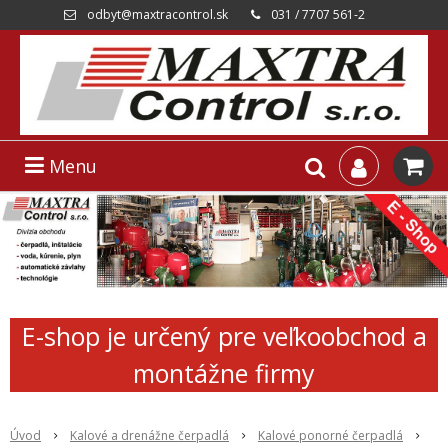
odbyt@maxtracontrol.sk
031 / 7707 561-2
Menu
E-shop je určený pre veľkoobchod a
montážne firmy
Úvod
Kalové a drenážne čerpadlá
Kalové ponorné čerpadlá