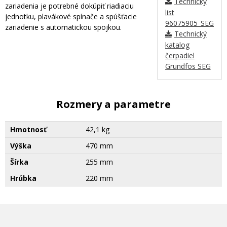
Technický
zariadenia je potrebné dokúpiť riadiaciu
list
jednotku, plavákové spínače a spúšťacie
96075905_SEG40.1
zariadenie s automatickou spojkou.
Technický
katalog
čerpadiel
Grundfos SEG
Rozmery a parametre
Hmotnosť
42,1 kg
Výška
470 mm
Šírka
255 mm
Hrúbka
220 mm