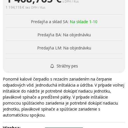
s DPH / Kus
1 194,118 €
bez DPH / Kus
Predajňa a sklad SA:
Na sklade 1-10
Predajňa BA:
Na objednávku
Predajňa LM:
Na objednávku
Strážny pes
Ponorné kalové čerpadlo s rezacím zariadením na čerpanie
odpadových vôd. Jednoduchá inštalácia a údržba. V prípade voľnej
inštalácie do nádrže je potrebné dokúpiť riadiacu jednotku,
plavákové spínače a predĺžené pätky. V prípade inštalácie
pomocou spúšťacieho zariadenia je potrebné dokúpiť riadiaciu
jednotku, plavákové spínače a spúšťacie zariadenie s
automatickou spojkou.
Výrobca: