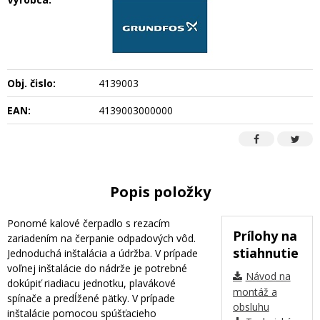
Obj. čislo:
4139003
EAN:
4139003000000
Popis položky
Ponorné kalové čerpadlo s rezacím
Prílohy na
zariadením na čerpanie odpadových vôd.
stiahnutie
Jednoduchá inštalácia a údržba. V prípade
voľnej inštalácie do nádrže je potrebné
Návod na
dokúpiť riadiacu jednotku, plavákové
montáž a
spínače a predĺžené pätky. V prípade
obsluhu
inštalácie pomocou spúšťacieho