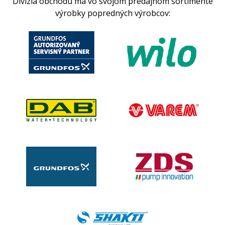
Divízia obchodu má vo svojom predajnom sortimente
výrobky popredných výrobcov: