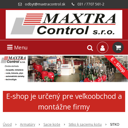
odbyt@maxtracontrol.sk
031 / 7707 561-2
Menu
E-shop je určený pre veľkoobchod a
montážne firmy
Úvod
Armatúry
Sacie koše
Sitko k saciemu košu
SITKO