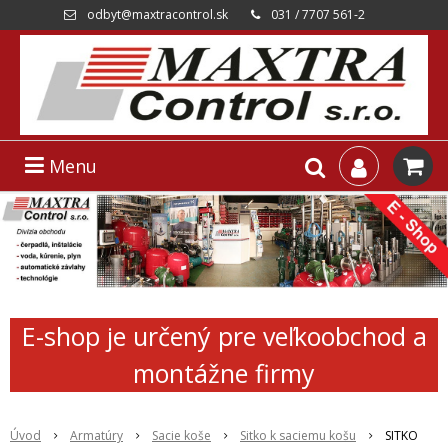
odbyt@maxtracontrol.sk
031 / 7707 561-2
Menu
E-shop je určený pre veľkoobchod a
montážne firmy
Úvod
Armatúry
Sacie koše
Sitko k saciemu košu
SITKO