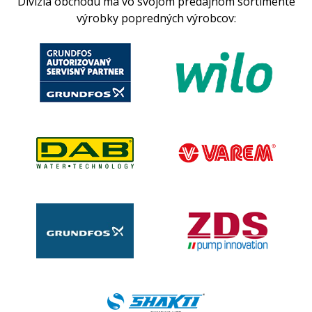
Divízia obchodu má vo svojom predajnom sortimente
výrobky popredných výrobcov: