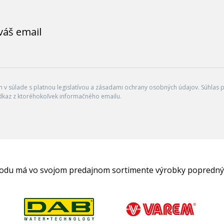
váš email
v súlade s platnou legislatívou a zásadami ochrany osobných údajov. Súhlas po
dkaz z ktoréhokoľvek informačného emailu.
hodu má vo svojom predajnom sortimente výrobky popredný