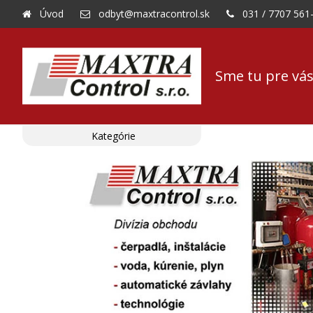
Úvod
odbyt@maxtracontrol.sk
031 / 7707 561
Sme tu pre vás
Kategórie