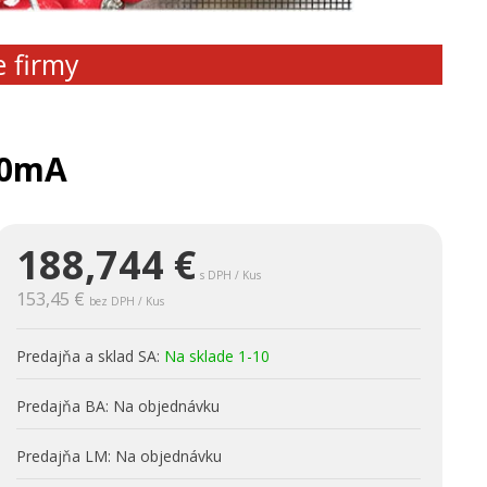
e firmy
20mA
188,744
€
s DPH / Kus
153,45 €
bez DPH / Kus
Predajňa a sklad SA:
Na sklade 1-10
Predajňa BA:
Na objednávku
Predajňa LM:
Na objednávku