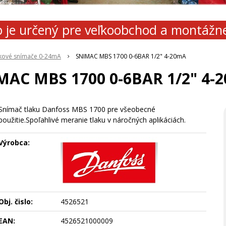
 je určený pre veľkoobchod a montážn
kové snímače 0-24mA
SNIMAC MBS 1700 0-6BAR 1/2" 4-20mA
MAC MBS 1700 0-6BAR 1/2" 4-
Snímač tlaku Danfoss MBS 1700 pre všeobecné
použitie.Spoľahlivé meranie tlaku v náročných aplikáciách.
Výrobca:
Obj. čislo:
4526521
EAN:
4526521000009