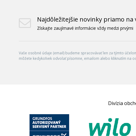
Najdôležitejšie novinky priamo na 
Získajte zaujímavé informácie vždy medzi prvými
Vaše osobné údaje (email) budeme spracovávať len za týmto účelom 
môžete kedykoľvek odvolať písomne, emailom alebo kliknutím na o
Divízia obc