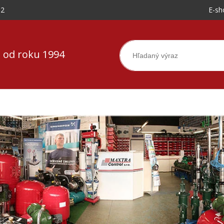
-2
E-sh
 od roku 1994