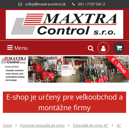
odbyt@maxtracontrol.sk
031 / 7707 561-2
Menu
E-shop je určený pre veľkoobchod a
montážne firmy
Úvod
Ponorné čerpadlá do vrtov
Čerpadlá do vrtov 4\"
4\"