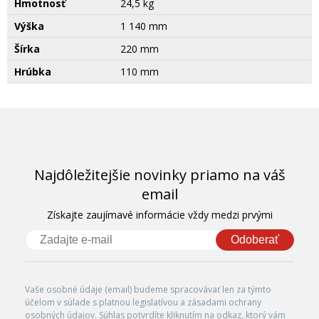
Hmotnosť
24,5 kg
Výška
1 140 mm
Šírka
220 mm
Hrúbka
110 mm
Najdôležitejšie novinky priamo na váš
email
Získajte zaujímavé informácie vždy medzi prvými
Odoberať
Vaše osobné údaje (email) budeme spracovávať len za týmto
účelom v súlade s platnou legislatívou a zásadami ochrany
osobných údajov. Súhlas potvrdíte kliknutím na odkaz, ktorý vám