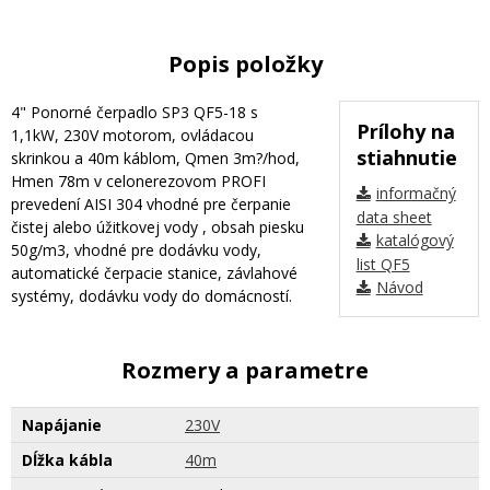
Popis položky
4" Ponorné čerpadlo SP3 QF5-18 s
Prílohy na
1,1kW, 230V motorom, ovládacou
stiahnutie
skrinkou a 40m káblom, Qmen 3m?/hod,
Hmen 78m v celonerezovom PROFI
informačný
prevedení AISI 304 vhodné pre čerpanie
data sheet
čistej alebo úžitkovej vody , obsah piesku
katalógový
50g/m3, vhodné pre dodávku vody,
list QF5
automatické čerpacie stanice, závlahové
Návod
systémy, dodávku vody do domácností.
Rozmery a parametre
Napájanie
230V
Dĺžka kábla
40m