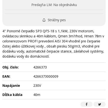
Predajňa LM:
Na objednávku
Strážny pes
4" Ponorné čerpadlo SP3 QF5-18 s 1,1kW, 230V motorom,
ovládacou skrinkou a 40m káblom, Qmen 3m?/hod, Hmen 78m v
celonerezovom PROFI prevedení AISI 304 vhodné pre čerpanie
čistej alebo úžitkovej vody , obsah piesku 50g/m3, vhodné pre
dodávku vody, automatické čerpacie stanice, závlahové systémy,
dodávku vody do domácností.
Obj. čislo:
4266373
EAN:
4266373000009
Napájanie
230V
Dĺžka kábla
40m