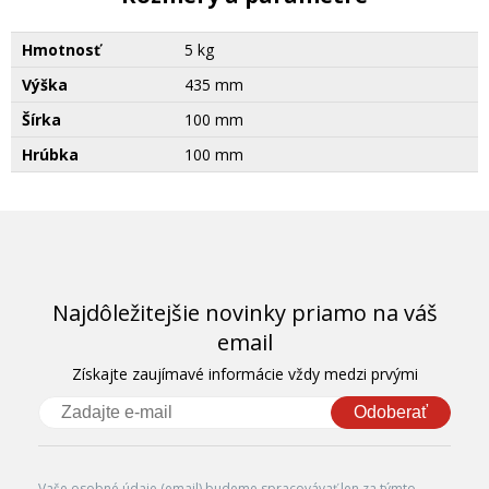
Hmotnosť
5 kg
Výška
435 mm
Šírka
100 mm
Hrúbka
100 mm
Najdôležitejšie novinky priamo na váš
email
Získajte zaujímavé informácie vždy medzi prvými
Odoberať
Vaše osobné údaje (email) budeme spracovávať len za týmto