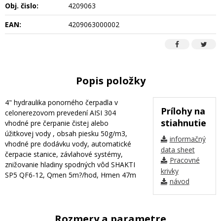
Obj. čislo:
4209063
EAN:
4209063000002
Popis položky
4" hydraulika ponorného čerpadla v
Prílohy na
celonerezovom prevedení AISI 304
stiahnutie
vhodné pre čerpanie čistej alebo
úžitkovej vody , obsah piesku 50g/m3,
informačný
vhodné pre dodávku vody, automatické
data sheet
čerpacie stanice, závlahové systémy,
Pracovné
znižovanie hladiny spodných vôd SHAKTI
krivky
SP5 QF6-12, Qmen 5m?/hod, Hmen 47m
návod
Rozmery a parametre