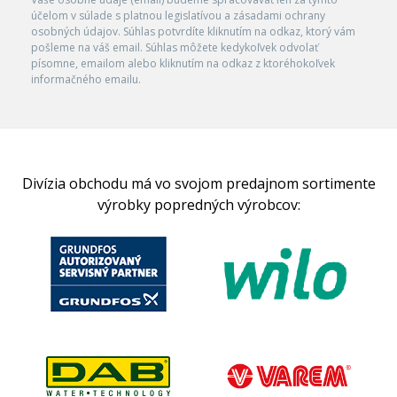
účelom v súlade s platnou legislatívou a zásadami ochrany
osobných údajov. Súhlas potvrdíte kliknutím na odkaz, ktorý vám
pošleme na váš email. Súhlas môžete kedykoľvek odvolať
písomne, emailom alebo kliknutím na odkaz z ktoréhokoľvek
informačného emailu.
Divízia obchodu má vo svojom predajnom sortimente
výrobky popredných výrobcov: