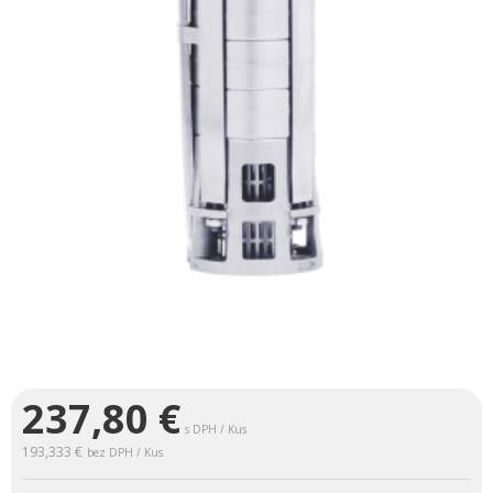
237,80
€
s DPH / Kus
193,333 €
bez DPH / Kus