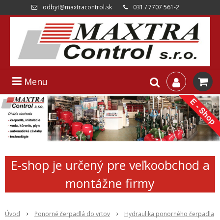
odbyt@maxtracontrol.sk
031 / 7707 561-2
Menu
E-shop je určený pre veľkoobchod a
montážne firmy
Úvod
Ponorné čerpadlá do vrtov
Hydraulika ponorného čerpadla