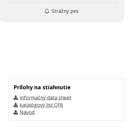
Strážny pes
Prílohy na stiahnutie
informačný data sheet
katalógový list QF6
Návod