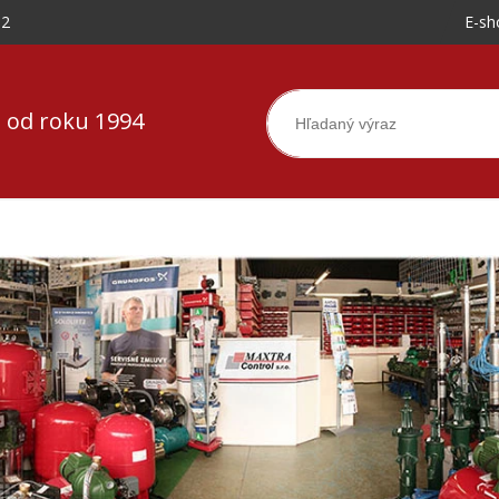
-2
E-sh
 od roku 1994