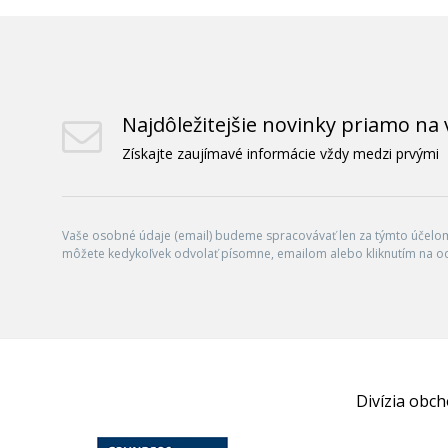
Najdôležitejšie novinky priamo na 
Získajte zaujímavé informácie vždy medzi prvými
Vaše osobné údaje (email) budeme spracovávať len za týmto účelom 
môžete kedykoľvek odvolať písomne, emailom alebo kliknutím na o
Divízia obc