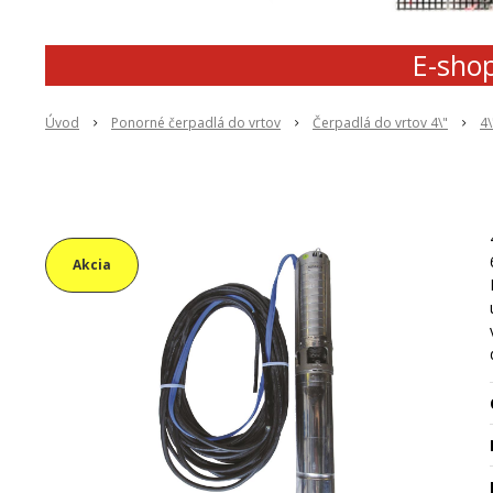
E-shop
Úvod
Ponorné čerpadlá do vrtov
Čerpadlá do vrtov 4\"
4
Akcia