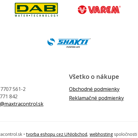
Všetko o nákupe
1 7707 561-2
Obchodné podmienky
 771 842
Reklamačné podmienky
@maxtracontrol.sk
acontrol.sk •
tvorba eshopu cez UNIobchod
,
webhosting
spoločnost