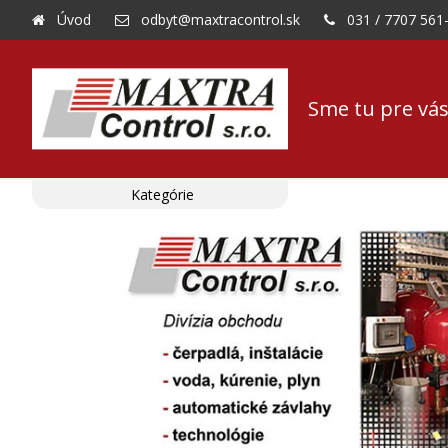
Úvod
odbyt@maxtracontrol.sk
031 / 7707 561
Sme tu pre vás
Kategórie