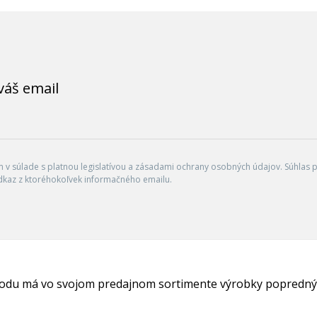
váš email
v súlade s platnou legislatívou a zásadami ochrany osobných údajov. Súhlas po
dkaz z ktoréhokoľvek informačného emailu.
hodu má vo svojom predajnom sortimente výrobky popredný