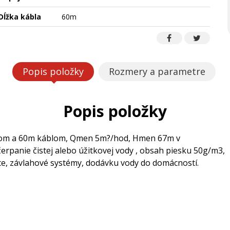
Dĺžka kábla
60m
Popis položky
Rozmery a parametre
Popis položky
orom a 60m káblom, Qmen 5m?/hod, Hmen 67m v
rpanie čistej alebo úžitkovej vody , obsah piesku 50g/m3,
ce, závlahové systémy, dodávku vody do domácností.