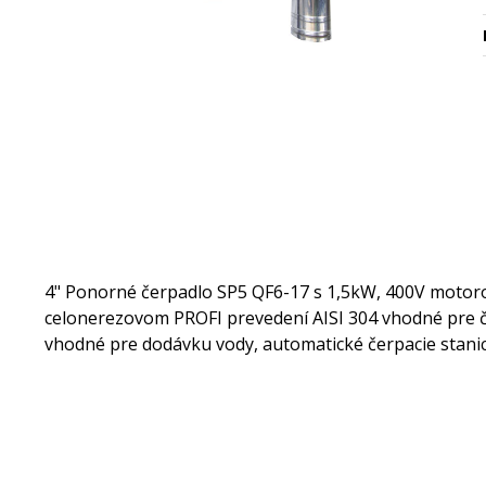
4" Ponorné čerpadlo SP5 QF6-17 s 1,5kW, 400V mot
celonerezovom PROFI prevedení AISI 304 vhodné pre če
vhodné pre dodávku vody, automatické čerpacie stani