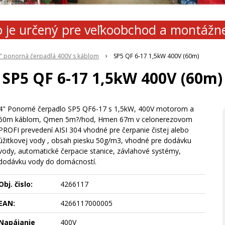
 je určený pre veľkoobchod a montážn
\" ponorná čerpadlá 400V s káblom
SP5 QF 6-17 1,5kW 400V (60m)
SP5 QF 6-17 1,5kW 400V (60m)
4" Ponorné čerpadlo SP5 QF6-17 s 1,5kW, 400V motorom a
60m káblom, Qmen 5m?/hod, Hmen 67m v celonerezovom
PROFI prevedení AISI 304 vhodné pre čerpanie čistej alebo
úžitkovej vody , obsah piesku 50g/m3, vhodné pre dodávku
vody, automatické čerpacie stanice, závlahové systémy,
dodávku vody do domácností.
Obj. čislo:
4266117
EAN:
4266117000005
Napájanie
400V