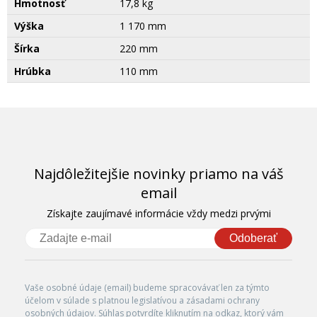
Hmotnosť
17,8 kg
Výška
1 170 mm
Šírka
220 mm
Hrúbka
110 mm
Najdôležitejšie novinky priamo na váš
email
Získajte zaujímavé informácie vždy medzi prvými
Odoberať
Vaše osobné údaje (email) budeme spracovávať len za týmto
účelom v súlade s platnou legislatívou a zásadami ochrany
osobných údajov. Súhlas potvrdíte kliknutím na odkaz, ktorý vám