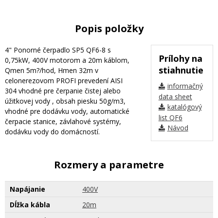
Popis položky
4" Ponorné čerpadlo SP5 QF6-8 s
Prílohy na
0,75kW, 400V motorom a 20m káblom,
stiahnutie
Qmen 5m?/hod, Hmen 32m v
celonerezovom PROFI prevedení AISI
informačný
304 vhodné pre čerpanie čistej alebo
data sheet
úžitkovej vody , obsah piesku 50g/m3,
katalógový
vhodné pre dodávku vody, automatické
list QF6
čerpacie stanice, závlahové systémy,
Návod
dodávku vody do domácností.
Rozmery a parametre
Napájanie
400V
Dĺžka kábla
20m