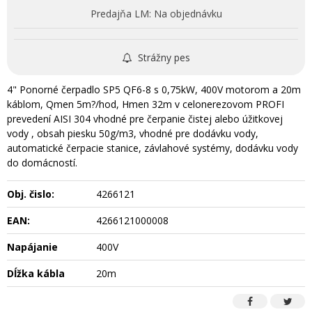
Predajňa LM:
Na objednávku
Strážny pes
4" Ponorné čerpadlo SP5 QF6-8 s 0,75kW, 400V motorom a 20m
káblom, Qmen 5m?/hod, Hmen 32m v celonerezovom PROFI
prevedení AISI 304 vhodné pre čerpanie čistej alebo úžitkovej
vody , obsah piesku 50g/m3, vhodné pre dodávku vody,
automatické čerpacie stanice, závlahové systémy, dodávku vody
do domácností.
Obj. čislo:
4266121
EAN:
4266121000008
Napájanie
400V
Dĺžka kábla
20m