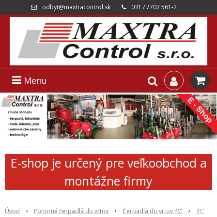
odbyt@maxtracontrol.sk
031 / 7707 561-2
Menu
E-shop je určený pre veľkoobchod a
montážne firmy
Úvod
Ponorné čerpadlá do vrtov
Čerpadlá do vrtov 4\"
4\"