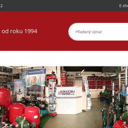
-2
E-sh
 od roku 1994