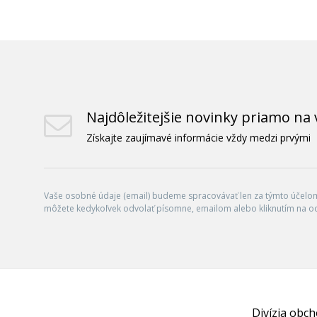
Najdôležitejšie novinky priamo na 
Získajte zaujímavé informácie vždy medzi prvými
Vaše osobné údaje (email) budeme spracovávať len za týmto účelom 
môžete kedykoľvek odvolať písomne, emailom alebo kliknutím na o
Divízia obc