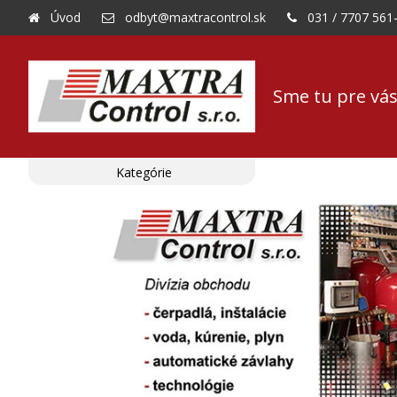
Úvod
odbyt@maxtracontrol.sk
031 / 7707 561
Sme tu pre vás
Kategórie