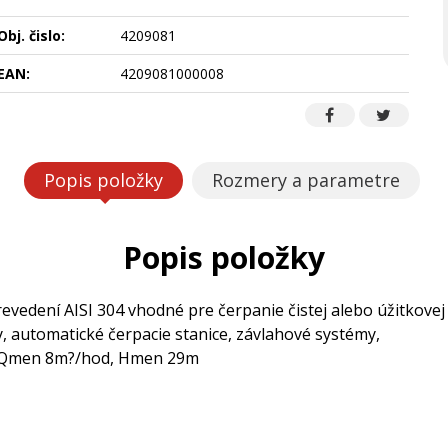
Obj. čislo:
4209081
EAN:
4209081000008
Popis položky
Rozmery a parametre
Popis položky
vedení AISI 304 vhodné pre čerpanie čistej alebo úžitkovej
 automatické čerpacie stanice, závlahové systémy,
, Qmen 8m?/hod, Hmen 29m