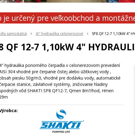
 je určený pre veľkoobchod a montážn
adla samostatná
4\" hydraulika celonerezové
SP8 QF 12-7 1,10kW 4" 
8 QF 12-7 1,10kW 4" HYDRAUL
4" hydraulika ponorného čerpadla v celonerezovom prevedení
AISI 304 vhodné pre čerpanie čistej alebo úžitkovej vody ,
obsah piesku 50g/m3, vhodné pre dodávku vody, automatické
čerpacie stanice, závlahové systémy, znižovanie hladiny
spodných vôd SHAKTI SP8 QF12-7, Qmen 8m?/hod, Hmen
29m
Výrobca: