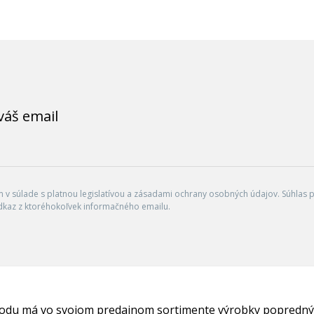
váš email
v súlade s platnou legislatívou a zásadami ochrany osobných údajov. Súhlas po
dkaz z ktoréhokoľvek informačného emailu.
hodu má vo svojom predajnom sortimente výrobky popredný