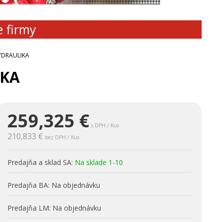
e firmy
HYDRAULIKA
IKA
259,325
€
s DPH / Kus
210,833 €
bez DPH / Kus
Predajňa a sklad SA:
Na sklade 1-10
Predajňa BA:
Na objednávku
Predajňa LM:
Na objednávku