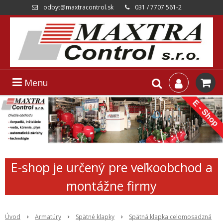
odbyt@maxtracontrol.sk
031 / 7707 561-2
Menu
E-shop je určený pre veľkoobchod a
montážne firmy
Úvod
Armatúry
Spätné klapky
Spätná klapka celomosadzná