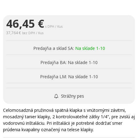
46,45
€
s DPH / Kus
37,764 €
bez DPH / Kus
Predajňa a sklad SA:
Na sklade 1-10
Predajňa BA:
Na sklade 1-10
Predajňa LM:
Na sklade 1-10
Strážny pes
Celomosadzná pružinová spätná klapka s vnútornými závitmi,
mosadzný tanier klapky, 2 kontrolovateľné zátky 1/4", pre zvislú aj
vodorovnú inštaláciu. Pri inštalácii je potrebné dodržať smer
prúdenia kvapaliny označený na telese klapky.