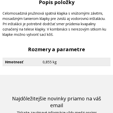
Popis položky
Celomosadzná pružinová spätná klapka s vnútornými závitmi,
mosadzným tanierom klapky pre zvislú aj vodorovnú inštaláciu.
Pri inštalácii je potrebné dodržať smer prúdenia kvapaliny
označený na telese klapky. V kombinácii s nerezovým sitkom ku
klapke možno vytvoriť sací kôš.
Rozmery a parametre
Hmotnosť
0,855 kg
Najdôležitejšie novinky priamo na váš
email
Získajte zaujímavé informácie vždy medzi prvými