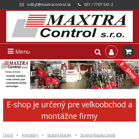
odbyt@maxtracontrol.sk
031 / 7707 561-2
Menu
E-shop je určený pre veľkoobchod a
montážne firmy
Úvod
Armatúry
Spätné klapky
Spätná klapka zvislá