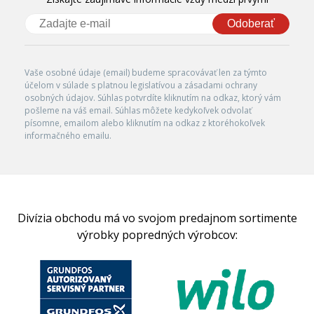
Odoberať
Vaše osobné údaje (email) budeme spracovávať len za týmto
účelom v súlade s platnou legislatívou a zásadami ochrany
osobných údajov. Súhlas potvrdíte kliknutím na odkaz, ktorý vám
pošleme na váš email. Súhlas môžete kedykoľvek odvolať
písomne, emailom alebo kliknutím na odkaz z ktoréhokoľvek
informačného emailu.
Divízia obchodu má vo svojom predajnom sortimente
výrobky popredných výrobcov: