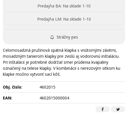
Predajňa BA:
Na sklade 1-10
Predajňa LM:
Na sklade 1-10
Strážny pes
Celomosadzná pružinová spätná klapka s vnútornými závitmi,
mosadzným tanierom klapky pre zvislú aj vodorovnú inštaláciu.
Pri inštalácii je potrebné dodržať smer prúdenia kvapaliny
označený na telese klapky. V kombinácii s nerezovým sitkom ku
klapke možno vytvoriť sací kôš.
Obj. čislo:
4602015
EAN:
4602015000004