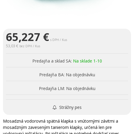
65,227
€
s DPH / Kus
53,03 €
bez DPH / Kus
Predajňa a sklad SA:
Na sklade 1-10
Predajňa BA:
Na objednávku
Predajňa LM:
Na objednávku
Strážny pes
Mosadzná vodorovná spätná klapka s vnútornými závitmi a
mosadzným zaveseným tanierom klapky, určená len pre
vodorovnú inštaláciu. Pri inštalácii je potrebné dodržať smer