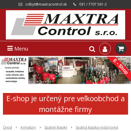
odbyt@maxtracontrol.sk
031 / 7707 561-2
Menu
E-shop je určený pre veľkoobchod a
montážne firmy
Úvod
Armatúry
Spätné klapky
Spätná klapka vodorovná