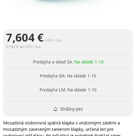
7,604
€
s DPH / Kus
6,182 €
bez DPH / Kus
Predajňa a sklad SA:
Na sklade 1-10
Predajňa BA:
Na sklade 1-10
Predajňa LM:
Na sklade 1-10
Strážny pes
Mosadzná vodorovná spätná klapka s vnútornými závitmi a
mosadzným zaveseným tanierom klapky, určená len pre
vodorovnú inštaláciu. Pri inštalácii je potrebné dodržať smer