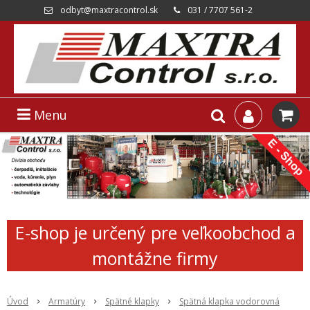
odbyt@maxtracontrol.sk
031 / 7707 561-2
Menu
E-shop je určený pre veľkoobchod a
montážne firmy
Úvod
Armatúry
Spätné klapky
Spätná klapka vodorovná