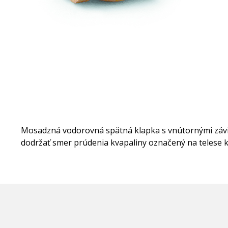
Mosadzná vodorovná spätná klapka s vnútornými závitm
dodržať smer prúdenia kvapaliny označený na telese k