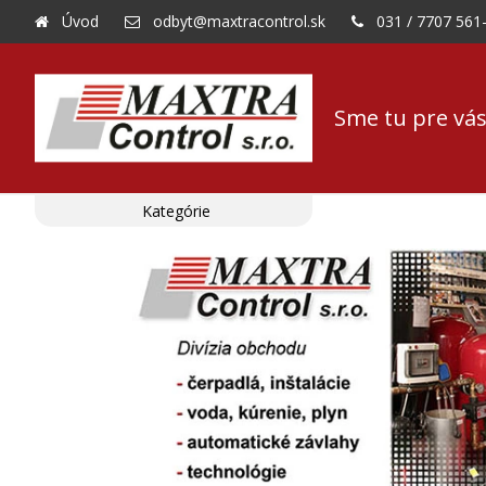
Úvod
odbyt@maxtracontrol.sk
031 / 7707 561
Sme tu pre vás
Kategórie