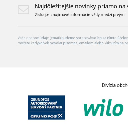
Najdôležitejšie novinky priamo na 
Získajte zaujímavé informácie vždy medzi prvými
Vaše osobné údaje (email) budeme spracovávať len za týmto účelom 
môžete kedykoľvek odvolať písomne, emailom alebo kliknutím na o
Divízia obc