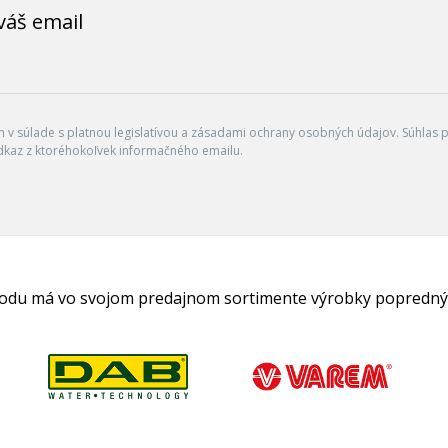
váš email
v súlade s platnou legislatívou a zásadami ochrany osobných údajov. Súhlas po
dkaz z ktoréhokoľvek informačného emailu.
hodu má vo svojom predajnom sortimente výrobky popredný