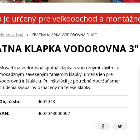
 je určený pre veľkoobchod a montážn
celomosadzná
SPATNA KLAPKA VODOROVNA 3" MC
ATNA KLAPKA VODOROVNA 3"
Mosadzná vodorovná spätná klapka s vnútornými závitmi a
mosadzným zaveseným tanierom klapky, určená len pre
vodorovnú inštaláciu. Pri inštalácii je potrebné dodržať smer
prúdenia kvapaliny označený na telese klapky.
Obj. čislo:
4602048
EAN:
4602048000002