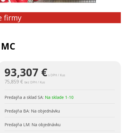
e firmy
 MC
93,307
€
s DPH / Kus
75,859 €
bez DPH / Kus
Predajňa a sklad SA:
Na sklade 1-10
Predajňa BA:
Na objednávku
Predajňa LM:
Na objednávku