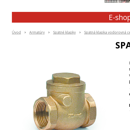
E-shop
Úvod
Armatúry
Spätné klapky
Spätná klapka vodorovná 
SP