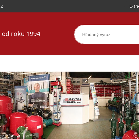
-2
E-sh
 od roku 1994