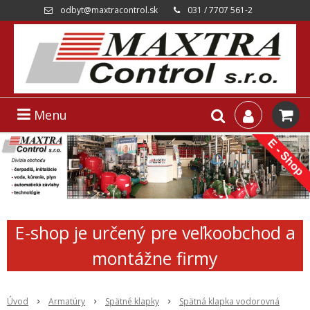
odbyt@maxtracontrol.sk
031 / 7707 561-2
Menu
E-shop je určený pre veľkoobchod a
montážne firmy
Úvod
Armatúry
Spätné klapky
Spätná klapka vodorovná