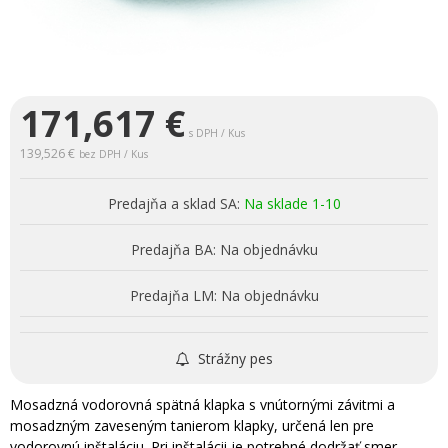
171,617
€
s DPH / Kus
139,526 €
bez DPH / Kus
Predajňa a sklad SA:
Na sklade 1-10
Predajňa BA:
Na objednávku
Predajňa LM:
Na objednávku
Strážny pes
Mosadzná vodorovná spätná klapka s vnútornými závitmi a
mosadzným zaveseným tanierom klapky, určená len pre
vodorovnú inštaláciu. Pri inštalácii je potrebné dodržať smer