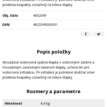
prúdenia kvapaliny označený na telese klapky.
Obj. čislo:
4602049
EAN:
4602049000001
Popis položky
Mosadzná vodorovná spätná klapka s vnútornými závitmi a
mosadzným zaveseným tanierom klapky, určená len pre
vodorovnú inštaláciu. Pri inštalácii je potrebné dodržať smer
prúdenia kvapaliny označený na telese klapky.
Rozmery a parametre
Hmotnosť
4,4 kg